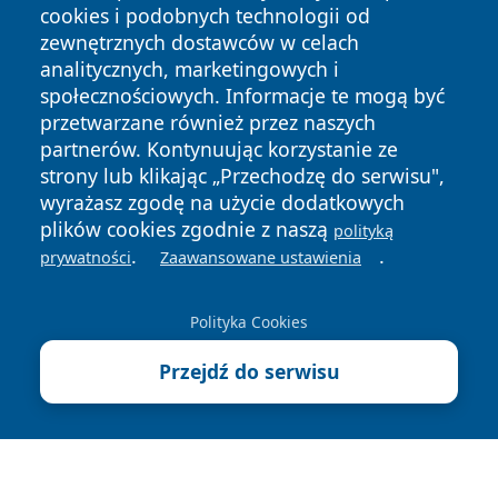
cookies i podobnych technologii od
zewnętrznych dostawców w celach
analitycznych, marketingowych i
społecznościowych. Informacje te mogą być
przetwarzane również przez naszych
partnerów. Kontynuując korzystanie ze
Copyright © 2026 mojgorzow.pl Wszystkie prawa zastrzeżone.
strony lub klikając „Przechodzę do serwisu",
wyrażasz zgodę na użycie dodatkowych
plików cookies zgodnie z naszą
polityką
Polityka
Polityka
News
Autorzy
.
.
prywatności
Zaawansowane ustawienia
Prywatności
Cookies
Polityka Cookies
Przejdź do serwisu