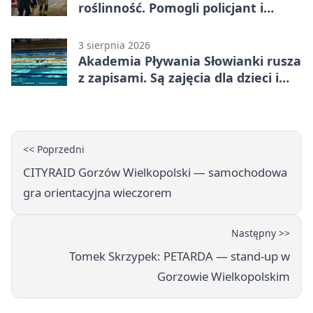
roślinność. Pomogli policjant i
funkcjonariusz Straży Granicznej
3 sierpnia 2026
Akademia Pływania Słowianki rusza
z zapisami. Są zajęcia dla dzieci i
dorosłych
<< Poprzedni
CITYRAID Gorzów Wielkopolski — samochodowa
gra orientacyjna wieczorem
Następny >>
Tomek Skrzypek: PETARDA — stand-up w
Gorzowie Wielkopolskim