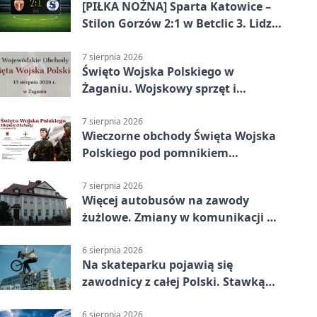
[PIŁKA NOŻNA] Sparta Katowice –
Stilon Gorzów 2:1 w Betclic 3. Lidze
Grupa 3 (Grupa III). Gorzowianie
stracili zwycięstwo w doliczonym
7 sierpnia 2026
Święto Wojska Polskiego w
czasie
Żaganiu. Wojskowy sprzęt i
grochówka
7 sierpnia 2026
Wieczorne obchody Święta Wojska
Polskiego pod pomnikiem
Piłsudskiego
7 sierpnia 2026
Więcej autobusów na zawody
żużlowe. Zmiany w komunikacji w
Gorzowie
6 sierpnia 2026
Na skateparku pojawią się
zawodnicy z całej Polski. Stawką
Puchar Polski BMX
6 sierpnia 2026