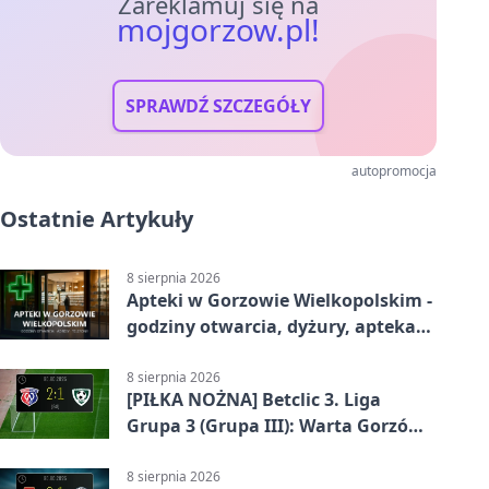
Zareklamuj się na
mojgorzow.pl!
SPRAWDŹ SZCZEGÓŁY
autopromocja
Ostatnie Artykuły
8 sierpnia 2026
Apteki w Gorzowie Wielkopolskim -
godziny otwarcia, dyżury, apteka
całodobowa
8 sierpnia 2026
[PIŁKA NOŻNA] Betclic 3. Liga
Grupa 3 (Grupa III): Warta Gorzów
Wielkopolski – Carina Gubin 2:1
8 sierpnia 2026