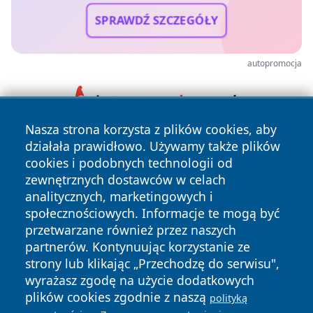
SPRAWDŹ SZCZEGÓŁY
autopromocja
Nasza strona korzysta z plików cookies, aby
działała prawidłowo. Używamy także plików
cookies i podobnych technologii od
zewnętrznych dostawców w celach
analitycznych, marketingowych i
społecznościowych. Informacje te mogą być
Copyright © 2026 mojgorzow.pl Wszystkie prawa zastrzeżone.
przetwarzane również przez naszych
partnerów. Kontynuując korzystanie ze
strony lub klikając „Przechodzę do serwisu",
Polityka
Polityka
wyrażasz zgodę na użycie dodatkowych
News
Autorzy
Prywatności
Cookies
plików cookies zgodnie z naszą
polityką