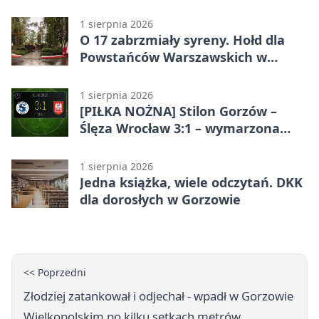
Wymarzony początek w Betclic 3.
Lidze Grupa 3 (Grupa III)
1 sierpnia 2026
O 17 zabrzmiały syreny. Hołd dla
Powstańców Warszawskich w
Gorzowie
1 sierpnia 2026
[PIŁKA NOŻNA] Stilon Gorzów –
Ślęza Wrocław 3:1 – wymarzona
inauguracja w Betclic 3. Lidze
Grupa 3 (Grupa III)
1 sierpnia 2026
Jedna książka, wiele odczytań. DKK
dla dorosłych w Gorzowie
<< Poprzedni
Złodziej zatankował i odjechał - wpadł w Gorzowie
Wielkopolskim po kilku setkach metrów