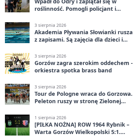
Wpadł do Odry i zaplątał się w
roślinność. Pomogli policjant i
funkcjonariusz Straży Granicznej
3 sierpnia 2026
Akademia Pływania Słowianki rusza
z zapisami. Są zajęcia dla dzieci i
dorosłych
3 sierpnia 2026
Gorzów zagra szerokim oddechem -
orkiestra spotka brass band
3 sierpnia 2026
Tour de Pologne wraca do Gorzowa.
Peleton ruszy w stronę Zielonej
Góry
1 sierpnia 2026
[PIŁKA NOŻNA] ROW 1964 Rybnik –
Warta Gorzów Wielkopolski 5:1.