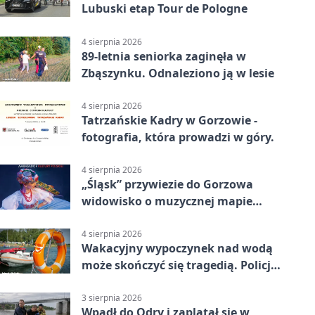
Lubuski etap Tour de Pologne
4 sierpnia 2026
89-letnia seniorka zaginęła w
Zbąszynku. Odnaleziono ją w lesie
4 sierpnia 2026
Tatrzańskie Kadry w Gorzowie -
fotografia, która prowadzi w góry.
4 sierpnia 2026
„Śląsk” przywiezie do Gorzowa
widowisko o muzycznej mapie
Polski
4 sierpnia 2026
Wakacyjny wypoczynek nad wodą
może skończyć się tragedią. Policja
apeluje
3 sierpnia 2026
Wpadł do Odry i zaplątał się w