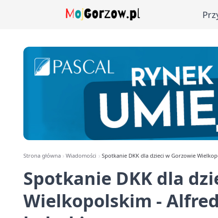
Prz
Strona główna
Wiadomości
Spotkanie DKK dla dzieci w Gorzowie Wielkopo
Spotkanie DKK dla dzi
Wielkopolskim - Alfre