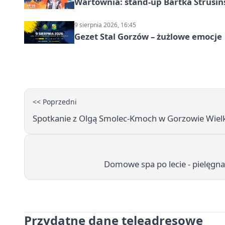
Wartownia: stand-up Bartka Strusiń
9 sierpnia 2026, 16:45
Gezet Stal Gorzów – żużlowe emocje
<< Poprzedni
Spotkanie z Olgą Smolec-Kmoch w Gorzowie Wiel
Domowe spa po lecie - pielęgn
Przydatne dane teleadresowe