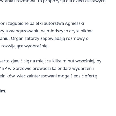
tania i rozmowy. To propozycja dla dzieci ciekawych
r i zagubione baletki autorstwa Agnieszki
sprzyja zaangażowaniu najmłodszych czytelników
kaniu. Organizatorzy zapowiadają rozmowy o
 rozwijające wyobraźnię.
arto zjawić się na miejscu kilka minut wcześniej, by
WiMBP w Gorzowie prowadzi kalendarz wydarzeń i
elników, więc zainteresowani mogą śledzić ofertę
kim
.