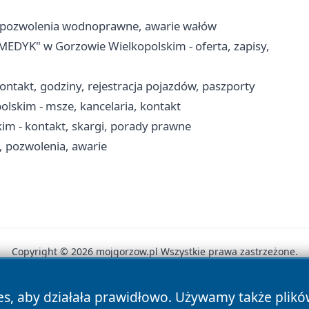
, pozwolenia wodnoprawne, awarie wałów
EDYK" w Gorzowie Wielkopolskim - oferta, zapisy,
ntakt, godziny, rejestracja pojazdów, paszporty
lskim - msze, kancelaria, kontakt
m - kontakt, skargi, porady prawne
 pozwolenia, awarie
Copyright © 2026 mojgorzow.pl Wszystkie prawa zastrzeżone.
es, aby działała prawidłowo. Używamy także plik
News
Autorzy
Polityka Prywatności
Polityka Cookie