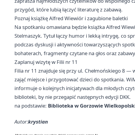
zaprasza najmłodszych czytelników do wspólnego czy
przygód, które lubią łączyć literaturę z zabawą.
Poznaj książkę Alfred Wiewiór i zagubione baletki
Na spotkaniu omawiana będzie książka Alfred Wiewió
Stelmaszyk. Tytuł łączy humor i lekką intrygę, co 
podczas dyskusji i aktywności towarzyszących spot
bohaterach, fragmenty czytane na głos oraz zabawy
Zaplanuj wizytę w Filii nr 11
Filia nr 11 znajduje się przy ul. Chełmońskiego 8 — w
zająć miejsce i przygotować dzieci do spotkania. 
informuje o kolejnych inicjatywach dla młodych czyt
biblioteki, by nie przegapić następnych edycji DKK.
na podstawie:
Biblioteka w Gorzowie Wielkopols
Autor:
krystian