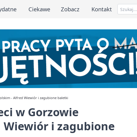
ydatne
Ciekawe
Zobacz
Kontakt
lskim - Alfred Wiewiór i zagubione baletki
eci w Gorzowie
d Wiewiór i zagubione