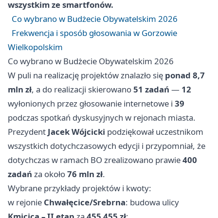
wszystkim ze smartfonów.
Co wybrano w Budżecie Obywatelskim 2026
Frekwencja i sposób głosowania w Gorzowie
Wielkopolskim
Co wybrano w Budżecie Obywatelskim 2026
W puli na realizację projektów znalazło się
ponad 8,7
mln zł
, a do realizacji skierowano
51 zadań
—
12
wyłonionych przez głosowanie internetowe i
39
podczas spotkań dyskusyjnych w rejonach miasta.
Prezydent
Jacek Wójcicki
podziękował uczestnikom
wszystkich dotychczasowych edycji i przypomniał, że
dotychczas w ramach BO zrealizowano prawie
400
zadań
za około
76 mln zł
.
Wybrane przykłady projektów i kwoty:
w rejonie
Chwałęcice/Srebrna
: budowa ulicy
Kmicica – II etap
za
455 455 zł
;