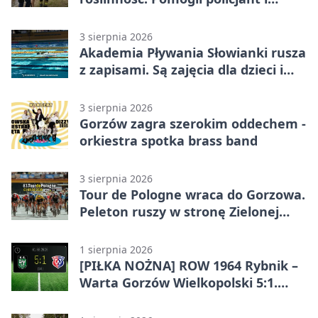
funkcjonariusz Straży Granicznej
3 sierpnia 2026
Akademia Pływania Słowianki rusza
z zapisami. Są zajęcia dla dzieci i
dorosłych
3 sierpnia 2026
Gorzów zagra szerokim oddechem -
orkiestra spotka brass band
3 sierpnia 2026
Tour de Pologne wraca do Gorzowa.
Peleton ruszy w stronę Zielonej
Góry
1 sierpnia 2026
[PIŁKA NOŻNA] ROW 1964 Rybnik –
Warta Gorzów Wielkopolski 5:1.
Wymarzony początek w Betclic 3.
Lidze Grupa 3 (Grupa III)