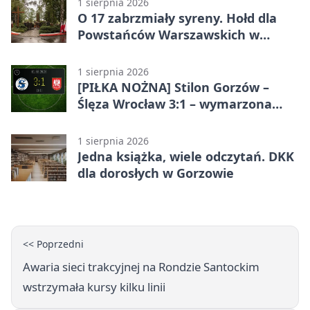
1 sierpnia 2026
O 17 zabrzmiały syreny. Hołd dla
Powstańców Warszawskich w
Gorzowie
1 sierpnia 2026
[PIŁKA NOŻNA] Stilon Gorzów –
Ślęza Wrocław 3:1 – wymarzona
inauguracja w Betclic 3. Lidze
Grupa 3 (Grupa III)
1 sierpnia 2026
Jedna książka, wiele odczytań. DKK
dla dorosłych w Gorzowie
<< Poprzedni
Awaria sieci trakcyjnej na Rondzie Santockim
wstrzymała kursy kilku linii