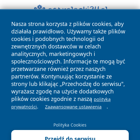
Nasza strona korzysta z plików cookies, aby
działała prawidłowo. Używamy także plików
cookies i podobnych technologii od
zewnętrznych dostawców w celach
analitycznych, marketingowych i
społecznościowych. Informacje te mogą być
Copyright © 2026 mojgorzow.pl Wszystkie prawa zastrzeżone.
przetwarzane również przez naszych
partnerów. Kontynuując korzystanie ze
strony lub klikając „Przechodzę do serwisu",
Polityka
Polityka
wyrażasz zgodę na użycie dodatkowych
News
Autorzy
Prywatności
Cookies
plików cookies zgodnie z naszą
polityką
.
.
prywatności
Zaawansowane ustawienia
Polityka Cookies
Przejdź do serwisu