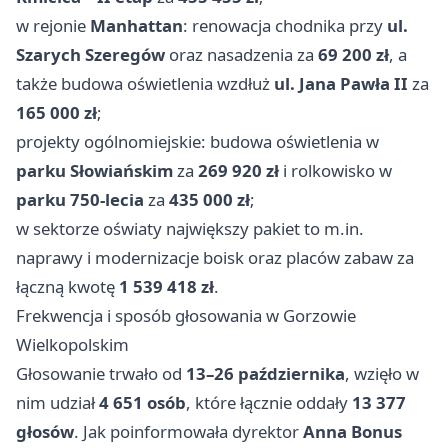
w rejonie
Manhattan
: renowacja chodnika przy
ul.
Szarych Szeregów
oraz nasadzenia za
69 200 zł
, a
także budowa oświetlenia wzdłuż
ul. Jana Pawła II
za
165 000 zł
;
projekty ogólnomiejskie: budowa oświetlenia w
parku Słowiańskim
za
269 920 zł
i rolkowisko w
parku 750-lecia
za
435 000 zł
;
w sektorze oświaty największy pakiet to m.in.
naprawy i modernizacje boisk oraz placów zabaw za
łączną kwotę
1 539 418 zł
.
Frekwencja i sposób głosowania w Gorzowie
Wielkopolskim
Głosowanie trwało od
13–26 października
, wzięło w
nim udział
4 651 osób
, które łącznie oddały
13 377
głosów
. Jak poinformowała dyrektor
Anna Bonus