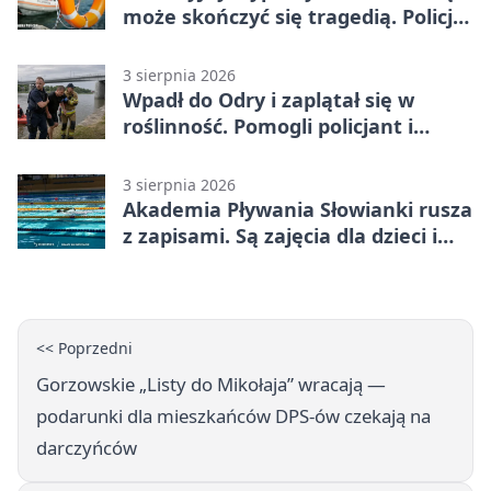
może skończyć się tragedią. Policja
apeluje
3 sierpnia 2026
Wpadł do Odry i zaplątał się w
roślinność. Pomogli policjant i
funkcjonariusz Straży Granicznej
3 sierpnia 2026
Akademia Pływania Słowianki rusza
z zapisami. Są zajęcia dla dzieci i
dorosłych
<< Poprzedni
Gorzowskie „Listy do Mikołaja” wracają —
podarunki dla mieszkańców DPS-ów czekają na
darczyńców