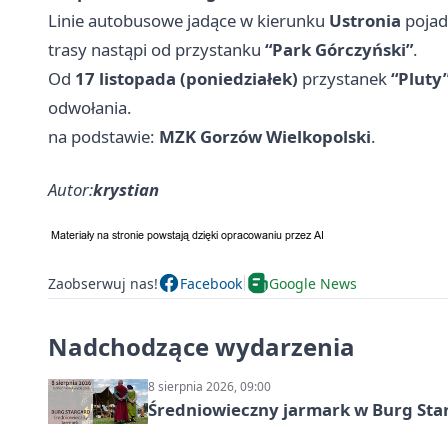
Linie autobusowe jadące w kierunku
Ustronia
pojad
trasy nastąpi od przystanku
“Park Górczyński”
.
Od
17 listopada (poniedziałek)
przystanek
“Pluty
odwołania.
na podstawie:
MZK Gorzów Wielkopolski
.
Autor:
krystian
Zaobserwuj nas!
Facebook
Google News
Nadchodzące wydarzenia
8 sierpnia 2026, 09:00
Średniowieczny jarmark w Burg Star