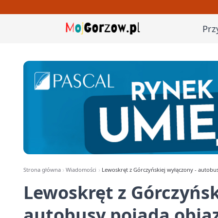
Prz
Strona główna
Wiadomości
Lewoskręt z Górczyńskiej wyłączony - autob
Lewoskręt z Górczyńsk
autobusy pojadą obja