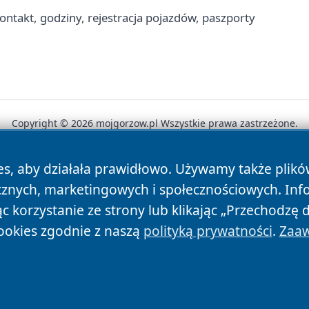
ntakt, godziny, rejestracja pojazdów, paszporty
Copyright © 2026 mojgorzow.pl Wszystkie prawa zastrzeżone.
es, aby działała prawidłowo. Używamy także plik
News
Autorzy
Polityka Prywatności
Polityka Cookie
cznych, marketingowych i społecznościowych. Inf
 korzystanie ze strony lub klikając „Przechodzę 
ookies zgodnie z naszą
polityką prywatności
.
Zaaw