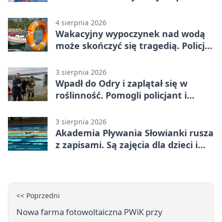
Polski
4 sierpnia 2026
Wakacyjny wypoczynek nad wodą
może skończyć się tragedią. Policja
apeluje
3 sierpnia 2026
Wpadł do Odry i zaplątał się w
roślinność. Pomogli policjant i
funkcjonariusz Straży Granicznej
3 sierpnia 2026
Akademia Pływania Słowianki rusza
z zapisami. Są zajęcia dla dzieci i
dorosłych
<< Poprzedni
Nowa farma fotowoltaiczna PWiK przy