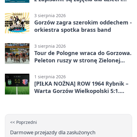
dorosłych
3 sierpnia 2026
Gorzów zagra szerokim oddechem -
orkiestra spotka brass band
3 sierpnia 2026
Tour de Pologne wraca do Gorzowa.
Peleton ruszy w stronę Zielonej
Góry
1 sierpnia 2026
[PIŁKA NOŻNA] ROW 1964 Rybnik –
Warta Gorzów Wielkopolski 5:1.
Wymarzony początek w Betclic 3.
Lidze Grupa 3 (Grupa III)
<< Poprzedni
Darmowe przejazdy dla zasłużonych