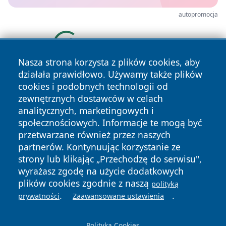
autopromocja
Nasza strona korzysta z plików cookies, aby
działała prawidłowo. Używamy także plików
cookies i podobnych technologii od
zewnętrznych dostawców w celach
analitycznych, marketingowych i
społecznościowych. Informacje te mogą być
przetwarzane również przez naszych
Copyright © 2026 mojgorzow.pl Wszystkie prawa zastrzeżone.
partnerów. Kontynuując korzystanie ze
strony lub klikając „Przechodzę do serwisu",
wyrażasz zgodę na użycie dodatkowych
Polityka
Polityka
News
Autorzy
plików cookies zgodnie z naszą
polityką
Prywatności
Cookies
.
.
prywatności
Zaawansowane ustawienia
Polityka Cookies