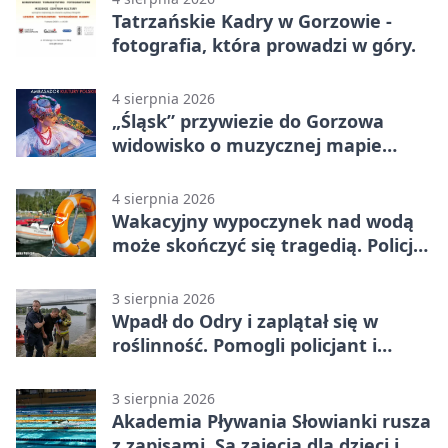
Tatrzańskie Kadry w Gorzowie -
fotografia, która prowadzi w góry.
4 sierpnia 2026
„Śląsk” przywiezie do Gorzowa
widowisko o muzycznej mapie
Polski
4 sierpnia 2026
Wakacyjny wypoczynek nad wodą
może skończyć się tragedią. Policja
apeluje
3 sierpnia 2026
Wpadł do Odry i zaplątał się w
roślinność. Pomogli policjant i
funkcjonariusz Straży Granicznej
3 sierpnia 2026
Akademia Pływania Słowianki rusza
z zapisami. Są zajęcia dla dzieci i