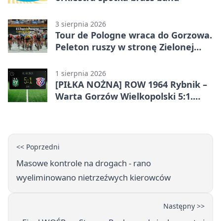
3 sierpnia 2026
Tour de Pologne wraca do Gorzowa.
Peleton ruszy w stronę Zielonej
Góry
1 sierpnia 2026
[PIŁKA NOŻNA] ROW 1964 Rybnik –
Warta Gorzów Wielkopolski 5:1.
Wymarzony początek w Betclic 3.
Lidze Grupa 3 (Grupa III)
<< Poprzedni
Masowe kontrole na drogach - rano
wyeliminowano nietrzeźwych kierowców
Następny >>