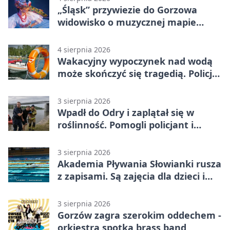
„Śląsk” przywiezie do Gorzowa
widowisko o muzycznej mapie
Polski
4 sierpnia 2026
Wakacyjny wypoczynek nad wodą
może skończyć się tragedią. Policja
apeluje
3 sierpnia 2026
Wpadł do Odry i zaplątał się w
roślinność. Pomogli policjant i
funkcjonariusz Straży Granicznej
3 sierpnia 2026
Akademia Pływania Słowianki rusza
z zapisami. Są zajęcia dla dzieci i
dorosłych
3 sierpnia 2026
Gorzów zagra szerokim oddechem -
orkiestra spotka brass band