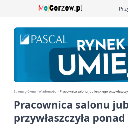
Prz
Strona główna
Wiadomości
Pracownica salonu jubilerskiego przywłaszczył
Pracownica salonu jub
przywłaszczyła ponad m