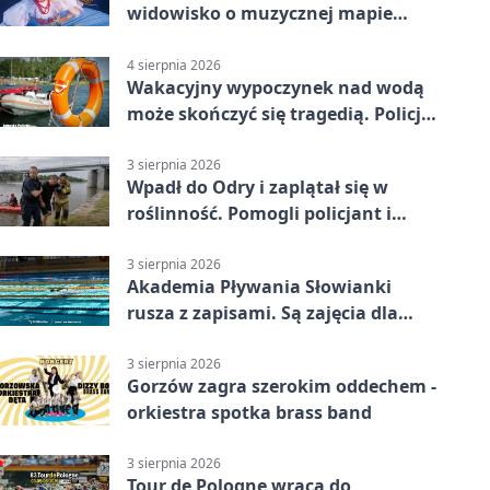
widowisko o muzycznej mapie
Polski
4 sierpnia 2026
Wakacyjny wypoczynek nad wodą
może skończyć się tragedią. Policja
apeluje
3 sierpnia 2026
Wpadł do Odry i zaplątał się w
roślinność. Pomogli policjant i
funkcjonariusz Straży Granicznej
3 sierpnia 2026
Akademia Pływania Słowianki
rusza z zapisami. Są zajęcia dla
dzieci i dorosłych
3 sierpnia 2026
Gorzów zagra szerokim oddechem -
orkiestra spotka brass band
3 sierpnia 2026
Tour de Pologne wraca do