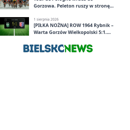
Gorzowa. Peleton ruszy w stronę
Zielonej Góry
1 sierpnia 2026
[PIŁKA NOŻNA] ROW 1964 Rybnik –
Warta Gorzów Wielkopolski 5:1.
Wymarzony początek w Betclic 3.
Lidze Grupa 3 (Grupa III)