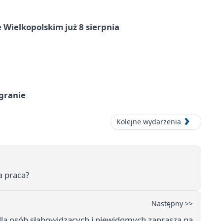
 Wielkopolskim już 8 sierpnia
 granie
Kolejne wydarzenia
a praca?
Następny >>
 dla osób słabowidzących i niewidomych zaprasza na