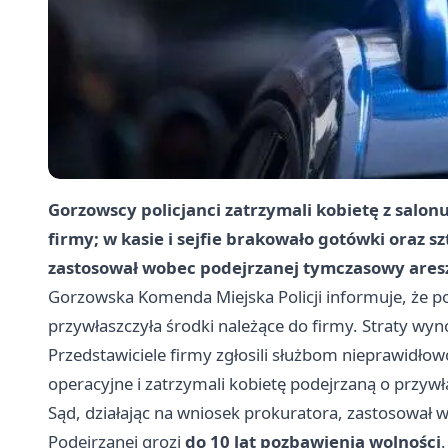
Gorzowscy policjanci zatrzymali kobietę z salonu
firmy; w kasie i sejfie brakowało gotówki oraz s
zastosował wobec podejrzanej tymczasowy aresz
Gorzowska Komenda Miejska Policji informuje, że po
przywłaszczyła środki należące do firmy. Straty wy
Przedstawiciele firmy zgłosili służbom nieprawidłowo
operacyjne i zatrzymali kobietę podejrzaną o przywła
Sąd, działając na wniosek prokuratora, zastosował
Podejrzanej grozi
do 10 lat pozbawienia wolności
.