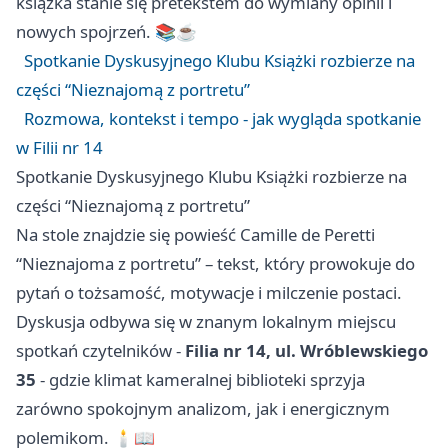
książka stanie się pretekstem do wymiany opinii i
nowych spojrzeń. 📚☕️
Spotkanie Dyskusyjnego Klubu Książki rozbierze na
części “Nieznajomą z portretu”
Rozmowa, kontekst i tempo - jak wygląda spotkanie
w Filii nr 14
Spotkanie Dyskusyjnego Klubu Książki rozbierze na
części “Nieznajomą z portretu”
Na stole znajdzie się powieść Camille de Peretti
“Nieznajoma z portretu” – tekst, który prowokuje do
pytań o tożsamość, motywacje i milczenie postaci.
Dyskusja odbywa się w znanym lokalnym miejscu
spotkań czytelników -
Filia nr 14, ul. Wróblewskiego
35
- gdzie klimat kameralnej biblioteki sprzyja
zarówno spokojnym analizom, jak i energicznym
polemikom. 🕯️📖