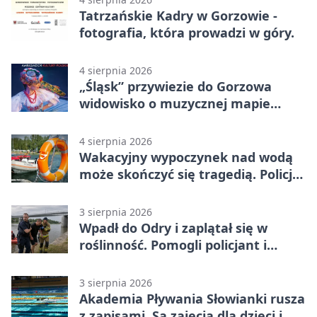
Tatrzańskie Kadry w Gorzowie -
fotografia, która prowadzi w góry.
4 sierpnia 2026
„Śląsk” przywiezie do Gorzowa
widowisko o muzycznej mapie
Polski
4 sierpnia 2026
Wakacyjny wypoczynek nad wodą
może skończyć się tragedią. Policja
apeluje
3 sierpnia 2026
Wpadł do Odry i zaplątał się w
roślinność. Pomogli policjant i
funkcjonariusz Straży Granicznej
3 sierpnia 2026
Akademia Pływania Słowianki rusza
z zapisami. Są zajęcia dla dzieci i