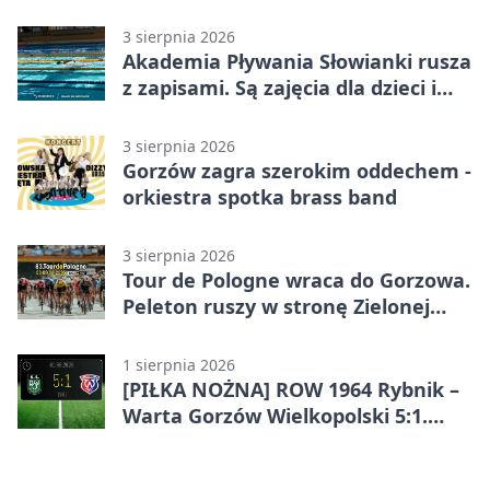
funkcjonariusz Straży Granicznej
3 sierpnia 2026
Akademia Pływania Słowianki rusza
z zapisami. Są zajęcia dla dzieci i
dorosłych
3 sierpnia 2026
Gorzów zagra szerokim oddechem -
orkiestra spotka brass band
3 sierpnia 2026
Tour de Pologne wraca do Gorzowa.
Peleton ruszy w stronę Zielonej
Góry
1 sierpnia 2026
[PIŁKA NOŻNA] ROW 1964 Rybnik –
Warta Gorzów Wielkopolski 5:1.
Wymarzony początek w Betclic 3.
Lidze Grupa 3 (Grupa III)