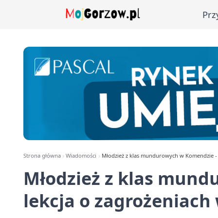
Prz
Strona główna
Wiadomości
Młodzież z klas mundurowych w Komendzie - l
Młodzież z klas mund
lekcja o zagrożeniach 