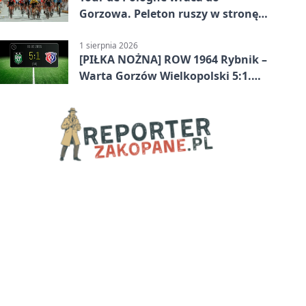
Gorzowa. Peleton ruszy w stronę
Zielonej Góry
1 sierpnia 2026
[PIŁKA NOŻNA] ROW 1964 Rybnik –
Warta Gorzów Wielkopolski 5:1.
Wymarzony początek w Betclic 3.
Lidze Grupa 3 (Grupa III)