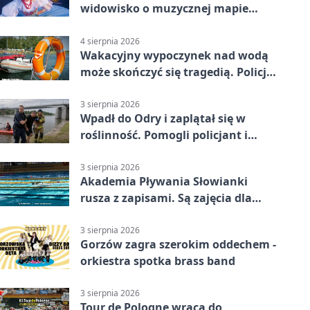
widowisko o muzycznej mapie
Polski
4 sierpnia 2026
Wakacyjny wypoczynek nad wodą
może skończyć się tragedią. Policja
apeluje
3 sierpnia 2026
Wpadł do Odry i zaplątał się w
roślinność. Pomogli policjant i
funkcjonariusz Straży Granicznej
3 sierpnia 2026
Akademia Pływania Słowianki
rusza z zapisami. Są zajęcia dla
dzieci i dorosłych
3 sierpnia 2026
Gorzów zagra szerokim oddechem -
orkiestra spotka brass band
3 sierpnia 2026
Tour de Pologne wraca do