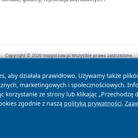
Copyright © 2026 mojgorzow.pl Wszystkie prawa zastrzeżone.
es, aby działała prawidłowo. Używamy także plik
News
Autorzy
Polityka Prywatności
Polityka Cookie
cznych, marketingowych i społecznościowych. Inf
 korzystanie ze strony lub klikając „Przechodzę 
ookies zgodnie z naszą
polityką prywatności
.
Zaaw