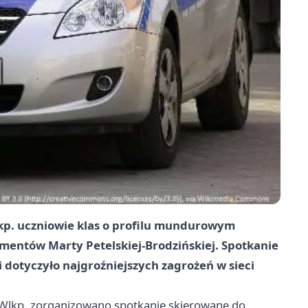
lkp. uczniowie klas o profilu mundurowym
mentów Marty Petelskiej-Brodzińskiej. Spotkanie
i dotyczyło najgroźniejszych zagrożeń w sieci
e Wlkp. zorganizowano spotkanie skierowane do