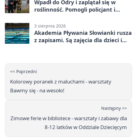
Wpadł do Odry i zaplątał się w
roślinność. Pomogli policjant i
funkcjonariusz Straży Granicznej
3 sierpnia 2026
Akademia Pływania Słowianki rusza
z zapisami. Są zajęcia dla dzieci i
dorosłych
<< Poprzedni
Kolorowy poranek z maluchami - warsztaty
Bawmy się - na wesoło!
Następny >>
Zimowe ferie w bibliotece - warsztaty i zabawy dla
8-12 latków w Oddziale Dziecięcym