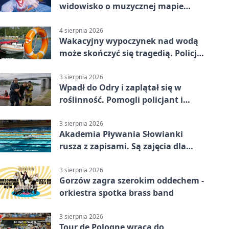
widowisko o muzycznej mapie
Polski
4 sierpnia 2026
Wakacyjny wypoczynek nad wodą
może skończyć się tragedią. Policja
apeluje
3 sierpnia 2026
Wpadł do Odry i zaplątał się w
roślinność. Pomogli policjant i
funkcjonariusz Straży Granicznej
3 sierpnia 2026
Akademia Pływania Słowianki
rusza z zapisami. Są zajęcia dla
dzieci i dorosłych
3 sierpnia 2026
Gorzów zagra szerokim oddechem -
orkiestra spotka brass band
3 sierpnia 2026
Tour de Pologne wraca do