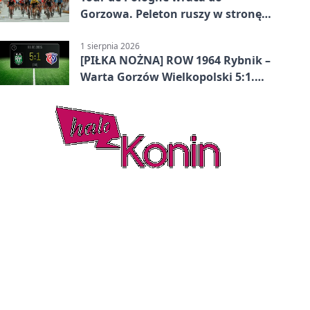
Gorzowa. Peleton ruszy w stronę
Zielonej Góry
1 sierpnia 2026
[PIŁKA NOŻNA] ROW 1964 Rybnik –
Warta Gorzów Wielkopolski 5:1.
Wymarzony początek w Betclic 3.
Lidze Grupa 3 (Grupa III)