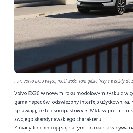
FOT. Volvo EX30 więcej możliwości tam gdzie liczy się każdy det
Volvo EX30 w nowym roku modelowym zyskuje więcej
gama napędów, odświeżony interfejs użytkownika, n
sprawiają, że ten kompaktowy SUV klasy premium sta
swojego skandynawskiego charakteru.
Zmiany koncentrują się na tym, co realnie wpływa n