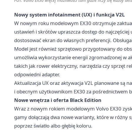
FOT. Volvo EX30 więcej możliwości tam gdzie liczy się każdy det
Nowy system infotainment (UX) i funkcja V2L
W nowym roku modelowym EX30 otrzymuje zaktuali
ustawień i skrótów upraszcza dostęp do najczęściej
dostosować ekran do własnych preferencji. Obsługa st
Model jest również sprzętowo przygotowany do obsług
umożliwia wykorzystanie energii zgromadzonej w a
takich jak rower elektryczny, narzędzia czy sprzęt r
odpowiedni adapter.
Aktualizacja UX oraz aktywacja V2L planowane są na
i obecnym użytkownikom EX30 za pośrednictwem bez
Nowe wnętrza i oferta Black Edition
Wraz z nowym rokiem modelowym Volvo EX30 zyskuje
gamy dołączają dwa nowe warianty, które w różny 
poprzez światło albo głębię koloru.