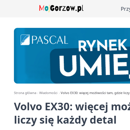
Prz
Strona główna
Wiadomości
Volvo EX30: więcej możliwości tam, gdzie liczy
Volvo EX30: więcej mo
liczy się każdy detal