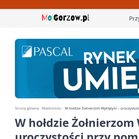
Prz
Strona główna
Wiadomości
W hołdzie Żołnierzom Wyklętym – uroczystośc
W hołdzie Żołnierzom
uroczystości przy pom