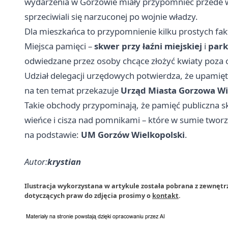
wydarzenia w Gorzowie miały przypomnieć przede ws
sprzeciwiali się narzuconej po wojnie władzy.
Dla mieszkańca to przypomnienie kilku prostych fak
Miejsca pamięci –
skwer przy łaźni miejskiej
i
park
odwiedzane przez osoby chcące złożyć kwiaty poza 
Udział delegacji urzędowych potwierdza, że upamięt
na ten temat przekazuje
Urząd Miasta Gorzowa Wi
Takie obchody przypominają, że pamięć publiczna skł
wieńce i cisza nad pomnikami – które w sumie tworzą
na podstawie:
UM Gorzów Wielkopolski
.
Autor:
krystian
Ilustracja wykorzystana w artykule została pobrana z zewnęt
dotyczących praw do zdjęcia prosimy o
kontakt
.