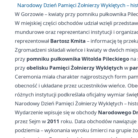
Narodowy Dzień Pamięci Żołnierzy Wyklętych – hist
W Gorzowie – kwiaty przy pomniku pułkownika Pileck
W miejskiej części obchodów udział wzięli przedst
mundurowe oraz reprezentanci instytucji i organizacj
reprezentował
Bartosz Kmita
– informację tę przek
Zgromadzeni składali wieńce i kwiaty w dwóch miejs
przy
pomniku pułkownika Witolda Pileckiego
na
przy
obelisku Pamięci Żołnierzy Wyklętych
w
par
Ceremonia miała charakter najprostszych form pam
obecność i układane przez uczestników wieńce. O
różnych instytucji podkreślała oficjalny wymiar świę
Narodowy Dzień Pamięci Żołnierzy Wyklętych – histo
Wydarzenie wpisuje się w obchody
Narodowego Dni
przez Sejm w
2011
roku. Data obchodów nawiązuje d
podziemia – wykonania wyroku śmierci na grupie żo