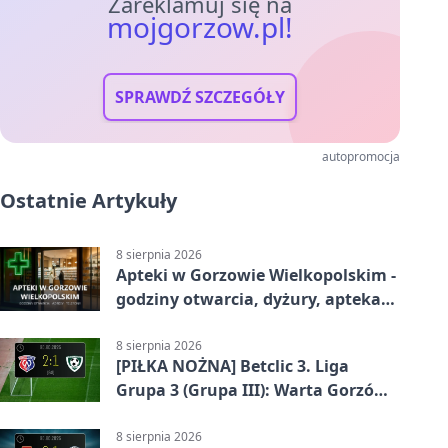
Zareklamuj się na
mojgorzow.pl!
SPRAWDŹ SZCZEGÓŁY
autopromocja
Ostatnie Artykuły
8 sierpnia 2026
Apteki w Gorzowie Wielkopolskim -
godziny otwarcia, dyżury, apteka
całodobowa
8 sierpnia 2026
[PIŁKA NOŻNA] Betclic 3. Liga
Grupa 3 (Grupa III): Warta Gorzów
Wielkopolski – Carina Gubin 2:1
8 sierpnia 2026