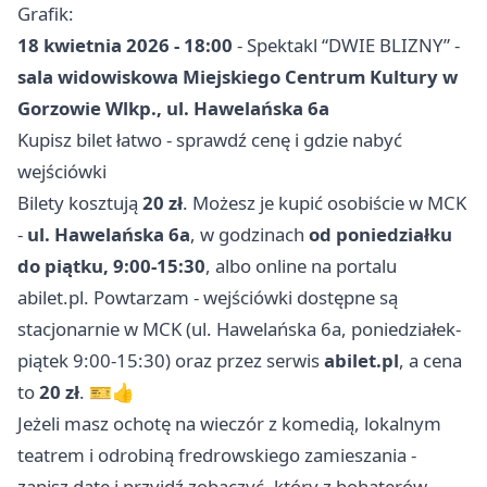
Grafik:
18 kwietnia 2026 - 18:00
- Spektakl “DWIE BLIZNY” -
sala widowiskowa Miejskiego Centrum Kultury w
Gorzowie Wlkp., ul. Hawelańska 6a
Kupisz bilet łatwo - sprawdź cenę i gdzie nabyć
wejściówki
Bilety kosztują
20 zł
. Możesz je kupić osobiście w MCK
-
ul. Hawelańska 6a
, w godzinach
od poniedziałku
do piątku, 9:00-15:30
, albo online na portalu
abilet.pl. Powtarzam - wejściówki dostępne są
stacjonarnie w MCK (ul. Hawelańska 6a, poniedziałek-
piątek 9:00-15:30) oraz przez serwis
abilet.pl
, a cena
to
20 zł
. 🎫👍
Jeżeli masz ochotę na wieczór z komedią, lokalnym
teatrem i odrobiną fredrowskiego zamieszania -
zapisz datę i przyjdź zobaczyć, który z bohaterów