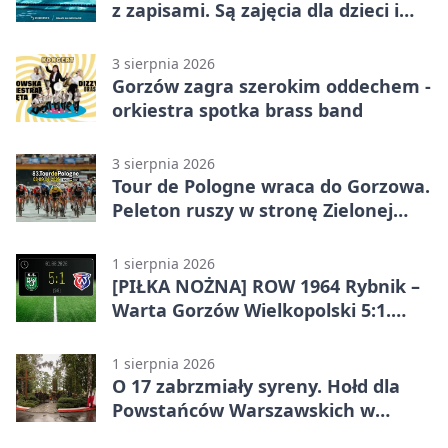
z zapisami. Są zajęcia dla dzieci i
dorosłych
3 sierpnia 2026
Gorzów zagra szerokim oddechem -
orkiestra spotka brass band
3 sierpnia 2026
Tour de Pologne wraca do Gorzowa.
Peleton ruszy w stronę Zielonej
Góry
1 sierpnia 2026
[PIŁKA NOŻNA] ROW 1964 Rybnik –
Warta Gorzów Wielkopolski 5:1.
Wymarzony początek w Betclic 3.
Lidze Grupa 3 (Grupa III)
1 sierpnia 2026
O 17 zabrzmiały syreny. Hołd dla
Powstańców Warszawskich w
Gorzowie