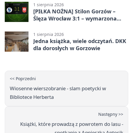
1 sierpnia 2026
[PIŁKA NOŻNA] Stilon Gorzów –
Ślęza Wrocław 3:1 – wymarzona
inauguracja w Betclic 3. Lidze
Grupa 3 (Grupa III)
1 sierpnia 2026
Jedna książka, wiele odczytań. DKK
dla dorosłych w Gorzowie
<< Poprzedni
Wiosenne wierszobranie - slam poetycki w
Bibliotece Herberta
Następny >>
Książki, które prowadzą z powrotem do lasu -
spotkanie z Agnieszką Antosik