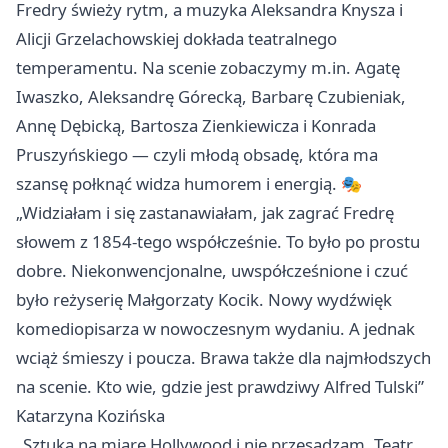
Fredry świeży rytm, a muzyka Aleksandra Knysza i
Alicji Grzelachowskiej dokłada teatralnego
temperamentu. Na scenie zobaczymy m.in. Agatę
Iwaszko, Aleksandrę Górecką, Barbarę Czubieniak,
Annę Dębicką, Bartosza Zienkiewicza i Konrada
Pruszyńskiego — czyli młodą obsadę, która ma
szansę połknąć widza humorem i energią. 🎭
„Widziałam i się zastanawiałam, jak zagrać Fredrę
słowem z 1854-tego współcześnie. To było po prostu
dobre. Niekonwencjonalne, uwspółcześnione i czuć
było reżyserię Małgorzaty Kocik. Nowy wydźwięk
komediopisarza w nowoczesnym wydaniu. A jednak
wciąż śmieszy i poucza. Brawa także dla najmłodszych
na scenie. Kto wie, gdzie jest prawdziwy Alfred Tulski”
Katarzyna Kozińska
„Sztuka na miarę Hollywood i nie przesadzam. Teatr