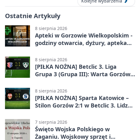
Kolejne wydarzenia
Ostatnie Artykuły
8 sierpnia 2026
Apteki w Gorzowie Wielkopolskim -
godziny otwarcia, dyżury, apteka
całodobowa
8 sierpnia 2026
[PIŁKA NOŻNA] Betclic 3. Liga
Grupa 3 (Grupa III): Warta Gorzów
Wielkopolski – Carina Gubin 2:1
8 sierpnia 2026
[PIŁKA NOŻNA] Sparta Katowice –
Stilon Gorzów 2:1 w Betclic 3. Lidze
Grupa 3 (Grupa III). Gorzowianie
stracili zwycięstwo w doliczonym
7 sierpnia 2026
czasie
Święto Wojska Polskiego w
Żaganiu. Wojskowy sprzęt i