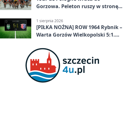
Gorzowa. Peleton ruszy w stronę
Zielonej Góry
1 sierpnia 2026
[PIŁKA NOŻNA] ROW 1964 Rybnik –
Warta Gorzów Wielkopolski 5:1.
Wymarzony początek w Betclic 3.
Lidze Grupa 3 (Grupa III)