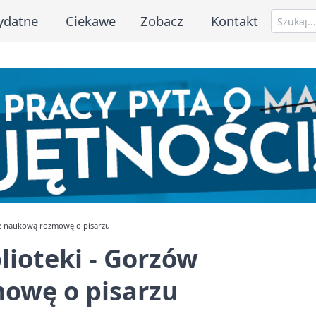
ydatne
Ciekawe
Zobacz
Kontakt
je naukową rozmowę o pisarzu
lioteki - Gorzów
owę o pisarzu