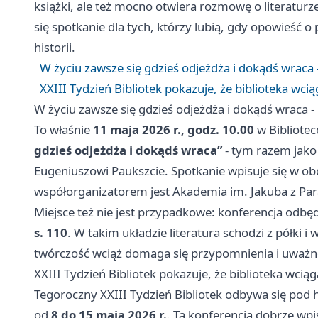
książki, ale też mocno otwiera rozmowę o literaturz
się spotkanie dla tych, którzy lubią, gdy opowieść o
historii.
W życiu zawsze się gdzieś odjeżdża i dokądś wraca
XXIII Tydzień Bibliotek pokazuje, że biblioteka wcią
W życiu zawsze się gdzieś odjeżdża i dokądś wraca 
To właśnie
11 maja 2026 r., godz. 10.00
w Bibliote
gdzieś odjeżdża i dokądś wraca”
- tym razem jako
Eugeniuszowi Paukszcie. Spotkanie wpisuje się w obc
współorganizatorem jest Akademia im. Jakuba z Pa
Miejsce też nie jest przypadkowe: konferencja odbęd
s. 110
. W takim układzie literatura schodzi z półki
twórczość wciąż domaga się przypomnienia i uważn
XXIII Tydzień Bibliotek pokazuje, że biblioteka wciąg
Tegoroczny XXIII Tydzień Bibliotek odbywa się pod
od
8 do 15 maja 2026 r.
. Ta konferencja dobrze wpi