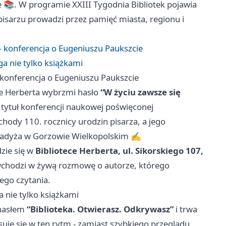
e 📚. W programie XXIII Tygodnia Bibliotek pojawia
 pisarzu prowadzi przez pamięć miasta, regionu i
 - konferencja o Eugeniuszu Paukszcie
ga nie tylko książkami
- konferencja o Eugeniuszu Paukszcie
ce Herberta wybrzmi hasło
“W życiu zawsze się
 tytuł konferencji naukowej poświęconej
hody 110. rocznicy urodzin pisarza, a jego
radyża w Gorzowie Wielkopolskim ✍️
zie się w
Bibliotece Herberta, ul. Sikorskiego 107,
 i wchodzi w żywą rozmowę o autorze, którego
ego czytania.
a nie tylko książkami
 hasłem
“Biblioteka. Otwierasz. Odkrywasz”
i trwa
suje się w ten rytm - zamiast szybkiego przeglądu