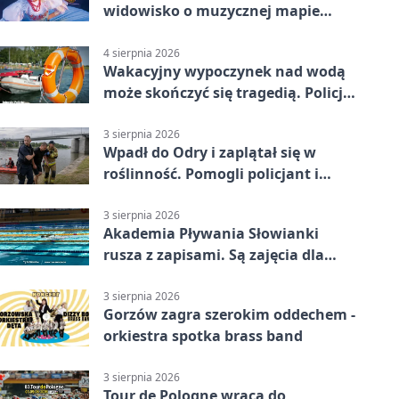
widowisko o muzycznej mapie
Polski
4 sierpnia 2026
Wakacyjny wypoczynek nad wodą
może skończyć się tragedią. Policja
apeluje
3 sierpnia 2026
Wpadł do Odry i zaplątał się w
roślinność. Pomogli policjant i
funkcjonariusz Straży Granicznej
3 sierpnia 2026
Akademia Pływania Słowianki
rusza z zapisami. Są zajęcia dla
dzieci i dorosłych
3 sierpnia 2026
Gorzów zagra szerokim oddechem -
orkiestra spotka brass band
3 sierpnia 2026
Tour de Pologne wraca do