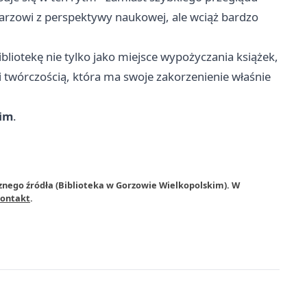
sarzowi z perspektywy naukowej, ale wciąż bardzo
liotekę nie tylko jako miejsce wypożyczania książek,
 i twórczością, która ma swoje zakorzenienie właśnie
kim
.
znego źródła (Biblioteka w Gorzowie Wielkopolskim). W
ontakt
.