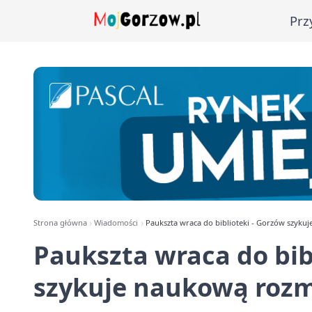
Prz
Strona główna
Wiadomości
Paukszta wraca do biblioteki - Gorzów szyku
Paukszta wraca do bib
szykuje naukową rozm