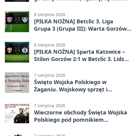
całodobowa
8 sierpnia 2026
[PIŁKA NOŻNA] Betclic 3. Liga
Grupa 3 (Grupa III): Warta Gorzów
Wielkopolski – Carina Gubin 2:1
8 sierpnia 2026
[PIŁKA NOŻNA] Sparta Katowice –
Stilon Gorzów 2:1 w Betclic 3. Lidze
Grupa 3 (Grupa III). Gorzowianie
stracili zwycięstwo w doliczonym
7 sierpnia 2026
czasie
Święto Wojska Polskiego w
Żaganiu. Wojskowy sprzęt i
grochówka
7 sierpnia 2026
Wieczorne obchody Święta Wojska
Polskiego pod pomnikiem
Piłsudskiego
7 sierpnia 2026