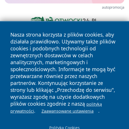
autopromocja
Nasza strona korzysta z plików cookies, aby
działała prawidłowo. Używamy także plików
cookies i podobnych technologii od
zewnętrznych dostawców w celach
analitycznych, marketingowych i
społecznościowych. Informacje te mogą być
Copyright © 2026 mojgorzow.pl Wszystkie prawa zastrzeżone.
przetwarzane również przez naszych
partnerów. Kontynuując korzystanie ze
strony lub klikając „Przechodzę do serwisu",
Polityka
Polityka
News
Autorzy
wyrażasz zgodę na użycie dodatkowych
Prywatności
Cookies
plików cookies zgodnie z naszą
polityką
.
.
prywatności
Zaawansowane ustawienia
Polityka Cookies