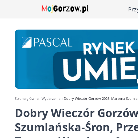
Prz
Strona główna
Wydarzenia
Dobry Wieczór Gorzów 2026. Marzena Szumla
Dobry Wieczór Gorzów
Szumlańska-Śron, Prz