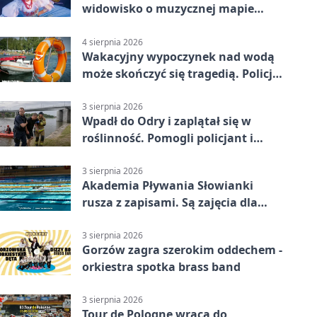
widowisko o muzycznej mapie
Polski
4 sierpnia 2026
Wakacyjny wypoczynek nad wodą
może skończyć się tragedią. Policja
apeluje
3 sierpnia 2026
Wpadł do Odry i zaplątał się w
roślinność. Pomogli policjant i
funkcjonariusz Straży Granicznej
3 sierpnia 2026
Akademia Pływania Słowianki
rusza z zapisami. Są zajęcia dla
dzieci i dorosłych
3 sierpnia 2026
Gorzów zagra szerokim oddechem -
orkiestra spotka brass band
3 sierpnia 2026
Tour de Pologne wraca do