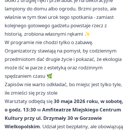
słoiki z drugiej ręki i przerabiać je na dekoracyjne
lampiony do domu albo ogrodu. Brzmi prosto, ale
właśnie w tym tkwi urok tego spotkania - zamiast
kolejnego gotowego gadżetu powstaje rzecz z
historią, zrobiona własnymi rękami ✨
W programie nie chodzi tylko o zabawę.
Organizatorzy stawiają na pomysł, by codziennym
przedmiotom dać drugie życie i pokazać, że ekologia
może iść w parze z estetyką oraz rodzinnym
spędzaniem czasu 🌿
Zapisów nie warto odkładać, bo miejsc jest tylko tyle,
ile zmieści się przy stole
Warsztaty odbędą się
30 maja 2026 roku, w sobotę,
o godz. 13:30
w
Amfiteatrze Miejskiego Centrum
Kultury przy ul. Drzymały 30 w Gorzowie
Wielkopolskim
. Udział jest bezpłatny, ale obowiązują