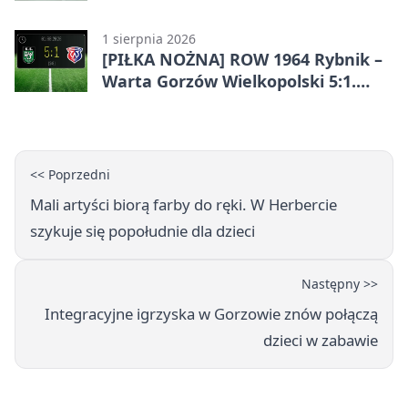
Góry
1 sierpnia 2026
[PIŁKA NOŻNA] ROW 1964 Rybnik –
Warta Gorzów Wielkopolski 5:1.
Wymarzony początek w Betclic 3.
Lidze Grupa 3 (Grupa III)
<< Poprzedni
Mali artyści biorą farby do ręki. W Herbercie
szykuje się popołudnie dla dzieci
Następny >>
Integracyjne igrzyska w Gorzowie znów połączą
dzieci w zabawie