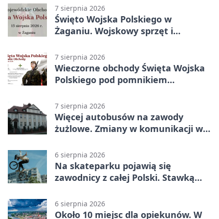
stracili zwycięstwo w doliczonym
7 sierpnia 2026
czasie
Święto Wojska Polskiego w
Żaganiu. Wojskowy sprzęt i
grochówka
7 sierpnia 2026
Wieczorne obchody Święta Wojska
Polskiego pod pomnikiem
Piłsudskiego
7 sierpnia 2026
Więcej autobusów na zawody
żużlowe. Zmiany w komunikacji w
Gorzowie
6 sierpnia 2026
Na skateparku pojawią się
zawodnicy z całej Polski. Stawką
Puchar Polski BMX
6 sierpnia 2026
Około 10 miejsc dla opiekunów. W