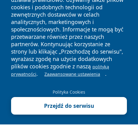
cookies i podobnych technologii od
zewnętrznych dostawców w celach
analitycznych, marketingowych i
społecznościowych. Informacje te mogą być
przetwarzane również przez naszych
partnerów. Kontynuując korzystanie ze
Copyright © 2026 mojgorzow.pl Wszystkie prawa zastrzeżone.
strony lub klikając „Przechodzę do serwisu",
wyrażasz zgodę na użycie dodatkowych
plików cookies zgodnie z naszą
Polityka
Polityka
polityką
News
Autorzy
.
.
Prywatności
Cookies
prywatności
Zaawansowane ustawienia
Polityka Cookies
Przejdź do serwisu