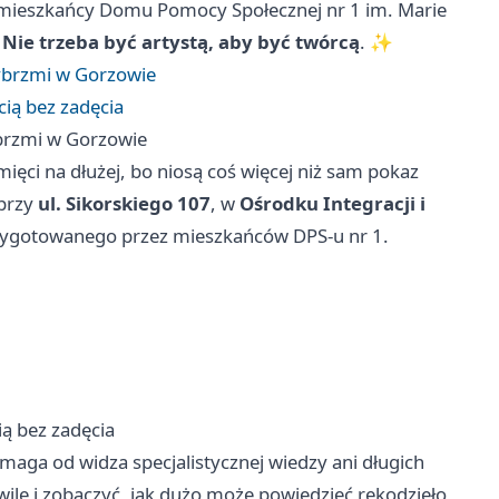
ieszkańcy Domu Pomocy Społecznej nr 1 im. Marie
u
Nie trzeba być artystą, aby być twórcą
. ✨
wybrzmi w Gorzowie
cią bez zadęcia
ybrzmi w Gorzowie
mięci na dłużej, bo niosą coś więcej niż sam pokaz
 przy
ul. Sikorskiego 107
, w
Ośrodku Integracji i
rzygotowanego przez mieszkańców DPS-u nr 1.
ią bez zadęcia
maga od widza specjalistycznej wiedzy ani długich
ilę i zobaczyć, jak dużo może powiedzieć rękodzieło