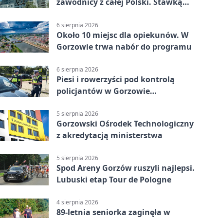
zawodnicy z całej Polski. Stawką
Puchar Polski BMX
6 sierpnia 2026
Około 10 miejsc dla opiekunów. W
Gorzowie trwa nabór do programu
6 sierpnia 2026
Piesi i rowerzyści pod kontrolą
policjantów w Gorzowie
Wielkopolskim
5 sierpnia 2026
Gorzowski Ośrodek Technologiczny
z akredytacją ministerstwa
5 sierpnia 2026
Spod Areny Gorzów ruszyli najlepsi.
Lubuski etap Tour de Pologne
4 sierpnia 2026
89-letnia seniorka zaginęła w