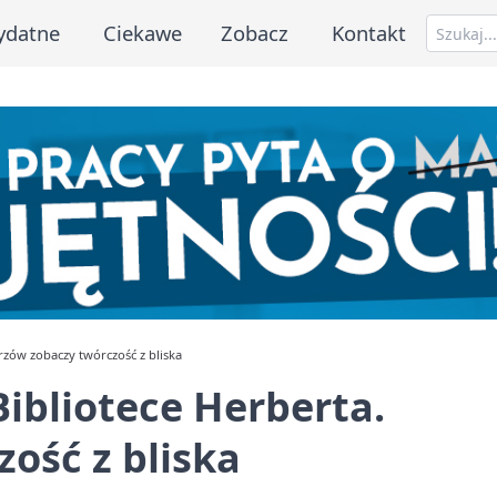
ydatne
Ciekawe
Zobacz
Kontakt
rzów zobaczy twórczość z bliska
Bibliotece Herberta.
ość z bliska