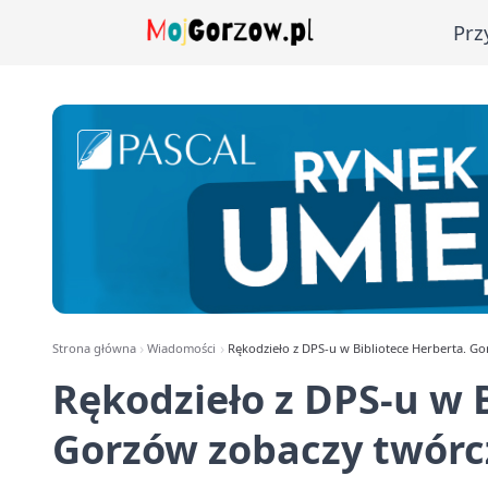
Prz
Strona główna
Wiadomości
Rękodzieło z DPS-u w Bibliotece Herberta. Go
Rękodzieło z DPS-u w 
Gorzów zobaczy twórcz