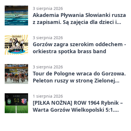
3 sierpnia 2026
Akademia Pływania Słowianki rusza
z zapisami. Są zajęcia dla dzieci i
dorosłych
3 sierpnia 2026
Gorzów zagra szerokim oddechem -
orkiestra spotka brass band
3 sierpnia 2026
Tour de Pologne wraca do Gorzowa.
Peleton ruszy w stronę Zielonej
Góry
1 sierpnia 2026
[PIŁKA NOŻNA] ROW 1964 Rybnik –
Warta Gorzów Wielkopolski 5:1.
Wymarzony początek w Betclic 3.
Lidze Grupa 3 (Grupa III)