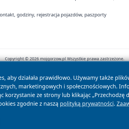
ntakt, godziny, rejestracja pojazdów, paszporty
Copyright © 2026 mojgorzow.pl Wszystkie prawa zastrzeżone.
es, aby działała prawidłowo. Używamy także plik
News
Autorzy
Polityka Prywatności
Polityka Cookie
cznych, marketingowych i społecznościowych. Inf
 korzystanie ze strony lub klikając „Przechodzę 
ookies zgodnie z naszą
polityką prywatności
.
Zaaw