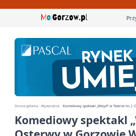
Prz
Strona główna
Wydarzenia
Komediowy spektakl „Wstyd” w Teatrze im. J.
Komediowy spektakl „W
Osterwy w Gorzowie W