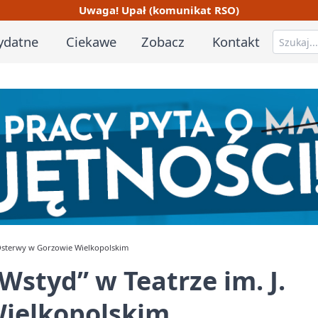
Uwaga! Upał (komunikat RSO)
ydatne
Ciekawe
Zobacz
Kontakt
 Osterwy w Gorzowie Wielkopolskim
styd” w Teatrze im. J.
ielkopolskim