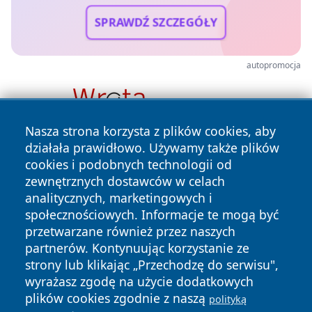
SPRAWDŹ SZCZEGÓŁY
autopromocja
Nasza strona korzysta z plików cookies, aby
działała prawidłowo. Używamy także plików
cookies i podobnych technologii od
zewnętrznych dostawców w celach
analitycznych, marketingowych i
społecznościowych. Informacje te mogą być
przetwarzane również przez naszych
Copyright © 2026 mojgorzow.pl Wszystkie prawa zastrzeżone.
partnerów. Kontynuując korzystanie ze
strony lub klikając „Przechodzę do serwisu",
wyrażasz zgodę na użycie dodatkowych
Polityka
Polityka
plików cookies zgodnie z naszą
polityką
News
Autorzy
Prywatności
Cookies