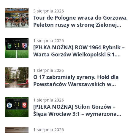
3 sierpnia 2026
Tour de Pologne wraca do Gorzowa.
Peleton ruszy w stronę Zielonej
Góry
1 sierpnia 2026
[PIŁKA NOŻNA] ROW 1964 Rybnik –
Warta Gorzów Wielkopolski 5:1.
Wymarzony początek w Betclic 3.
Lidze Grupa 3 (Grupa III)
1 sierpnia 2026
O 17 zabrzmiały syreny. Hołd dla
Powstańców Warszawskich w
Gorzowie
1 sierpnia 2026
[PIŁKA NOŻNA] Stilon Gorzów –
Ślęza Wrocław 3:1 – wymarzona
inauguracja w Betclic 3. Lidze
Grupa 3 (Grupa III)
1 sierpnia 2026