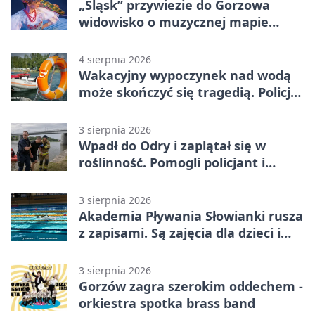
„Śląsk” przywiezie do Gorzowa
widowisko o muzycznej mapie
Polski
4 sierpnia 2026
Wakacyjny wypoczynek nad wodą
może skończyć się tragedią. Policja
apeluje
3 sierpnia 2026
Wpadł do Odry i zaplątał się w
roślinność. Pomogli policjant i
funkcjonariusz Straży Granicznej
3 sierpnia 2026
Akademia Pływania Słowianki rusza
z zapisami. Są zajęcia dla dzieci i
dorosłych
3 sierpnia 2026
Gorzów zagra szerokim oddechem -
orkiestra spotka brass band