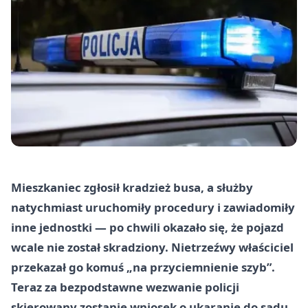
Mieszkaniec zgłosił kradzież busa, a służby
natychmiast uruchomiły procedury i zawiadomiły
inne jednostki — po chwili okazało się, że pojazd
wcale nie został skradziony. Nietrzeźwy właściciel
przekazał go komuś „na przyciemnienie szyb”.
Teraz za bezpodstawne wezwanie policji
skierowany zostanie wniosek o ukaranie do sądu.