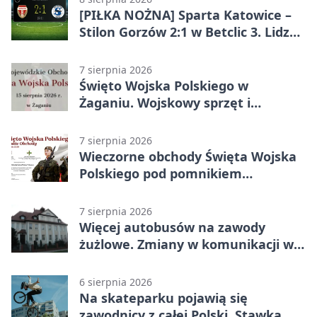
[PIŁKA NOŻNA] Sparta Katowice –
Stilon Gorzów 2:1 w Betclic 3. Lidze
Grupa 3 (Grupa III). Gorzowianie
stracili zwycięstwo w doliczonym
7 sierpnia 2026
czasie
Święto Wojska Polskiego w
Żaganiu. Wojskowy sprzęt i
grochówka
7 sierpnia 2026
Wieczorne obchody Święta Wojska
Polskiego pod pomnikiem
Piłsudskiego
7 sierpnia 2026
Więcej autobusów na zawody
żużlowe. Zmiany w komunikacji w
Gorzowie
6 sierpnia 2026
Na skateparku pojawią się
zawodnicy z całej Polski. Stawką