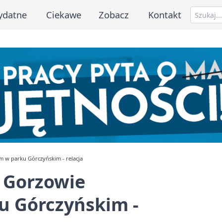
ydatne
Ciekawe
Zobacz
Kontakt
m w parku Górczyńskim - relacja
w Gorzowie
u Górczyńskim -