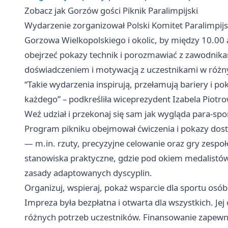
Zobacz jak Gorzów gości Piknik Paralimpijski
Wydarzenie zorganizował Polski Komitet Paralimpijs
Gorzowa Wielkopolskiego i okolic, by między 10.00
obejrzeć pokazy technik i porozmawiać z zawodnikami
doświadczeniem i motywacją z uczestnikami w róż
“Takie wydarzenia inspirują, przełamują bariery i p
każdego” – podkreśliła wiceprezydent Izabela Piotro
Weź udział i przekonaj się sam jak wygląda para-spo
Program pikniku obejmował ćwiczenia i pokazy dos
— m.in. rzuty, precyzyjne celowanie oraz gry zespoł
stanowiska praktyczne, gdzie pod okiem medalistów
zasady adaptowanych dyscyplin.
Organizuj, wspieraj, pokaż wsparcie dla sportu osó
Impreza była bezpłatna i otwarta dla wszystkich. Je
różnych potrzeb uczestników. Finansowanie zapewni