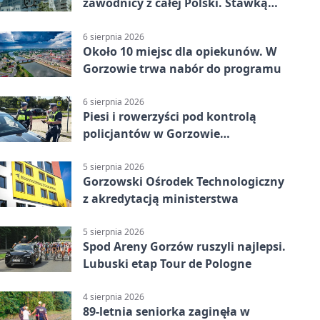
zawodnicy z całej Polski. Stawką
Puchar Polski BMX
6 sierpnia 2026
Około 10 miejsc dla opiekunów. W
Gorzowie trwa nabór do programu
6 sierpnia 2026
Piesi i rowerzyści pod kontrolą
policjantów w Gorzowie
Wielkopolskim
5 sierpnia 2026
Gorzowski Ośrodek Technologiczny
z akredytacją ministerstwa
5 sierpnia 2026
Spod Areny Gorzów ruszyli najlepsi.
Lubuski etap Tour de Pologne
4 sierpnia 2026
89-letnia seniorka zaginęła w