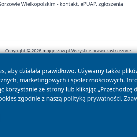
rzowie Wielkopolskim - kontakt, ePUAP, zgłoszenia
Copyright © 2026 mojgorzow.pl Wszystkie prawa zastrzeżone.
es, aby działała prawidłowo. Używamy także plik
News
Autorzy
Polityka Prywatności
Polityka Cookie
cznych, marketingowych i społecznościowych. Inf
 korzystanie ze strony lub klikając „Przechodzę 
ookies zgodnie z naszą
polityką prywatności
.
Zaaw