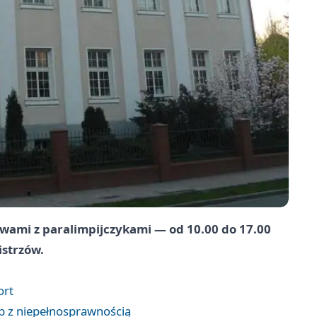
owami z paralimpijczykami — od 10.00 do 17.00
strzów.
ort
ób z niepełnosprawnością