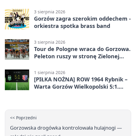
dorosłych
3 sierpnia 2026
Gorzów zagra szerokim oddechem -
orkiestra spotka brass band
3 sierpnia 2026
Tour de Pologne wraca do Gorzowa.
Peleton ruszy w stronę Zielonej
Góry
1 sierpnia 2026
[PIŁKA NOŻNA] ROW 1964 Rybnik –
Warta Gorzów Wielkopolski 5:1.
Wymarzony początek w Betclic 3.
Lidze Grupa 3 (Grupa III)
<< Poprzedni
Gorzowska drogówka kontrolowała hulajnogi —