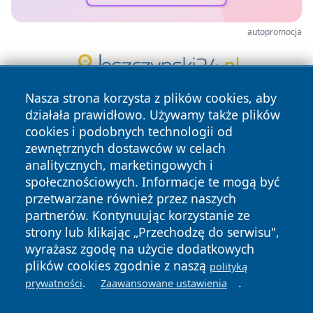
autopromocja
Nasza strona korzysta z plików cookies, aby
działała prawidłowo. Używamy także plików
cookies i podobnych technologii od
zewnętrznych dostawców w celach
analitycznych, marketingowych i
społecznościowych. Informacje te mogą być
Copyright © 2026 mojgorzow.pl Wszystkie prawa zastrzeżone.
przetwarzane również przez naszych
partnerów. Kontynuując korzystanie ze
strony lub klikając „Przechodzę do serwisu",
Polityka
Polityka
wyrażasz zgodę na użycie dodatkowych
News
Autorzy
Prywatności
Cookies
plików cookies zgodnie z naszą
polityką
.
.
prywatności
Zaawansowane ustawienia