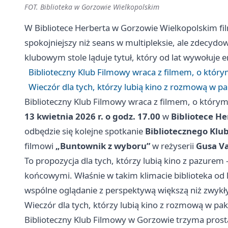
FOT. Biblioteka w Gorzowie Wielkopolskim
W Bibliotece Herberta w Gorzowie Wielkopolskim fi
spokojniejszy niż seans w multipleksie, ale zdecydo
klubowym stole ląduje tytuł, który od lat wywołuje e
Biblioteczny Klub Filmowy wraca z filmem, o któr
Wieczór dla tych, którzy lubią kino z rozmową w pa
Biblioteczny Klub Filmowy wraca z filmem, o który
13 kwietnia 2026 r. o godz. 17.00
w
Bibliotece He
odbędzie się kolejne spotkanie
Bibliotecznego Klu
filmowi
„Buntownik z wyboru”
w reżyserii
Gusa V
To propozycja dla tych, którzy lubią kino z pazurem -
końcowymi. Właśnie w takim klimacie biblioteka od
wspólne oglądanie z perspektywą większą niż zwykł
Wieczór dla tych, którzy lubią kino z rozmową w pak
Biblioteczny Klub Filmowy w Gorzowie trzyma prostą