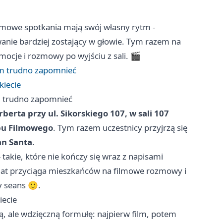
lmowe spotkania mają swój własny rytm -
wanie bardziej zostający w głowie. Tym razem na
mocje i rozmowy po wyjściu z sali. 🎬
ym trudno zapomnieć
kiecie
m trudno zapomnieć
rberta przy ul. Sikorskiego 107, w sali 107
bu Filmowego
. Tym razem uczestnicy przyjrzą się
an Santa
.
 takie, które nie kończy się wraz z napisami
 lat przyciąga mieszkańców na filmowe rozmowy i
y seans 🙂.
iecie
, ale wdzięczną formułę: najpierw film, potem