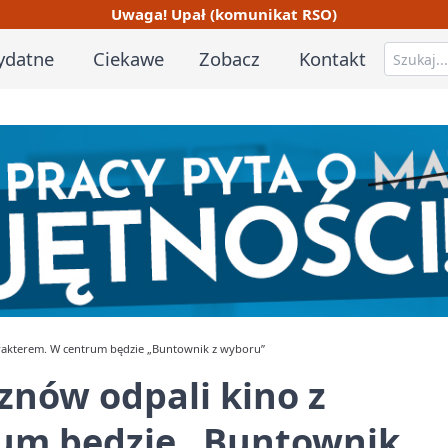
Uwaga! Upał (komunikat RSO)
ydatne
Ciekawe
Zobacz
Kontakt
arakterem. W centrum będzie „Buntownik z wyboru”
znów odpali kino z
um będzie „Buntownik