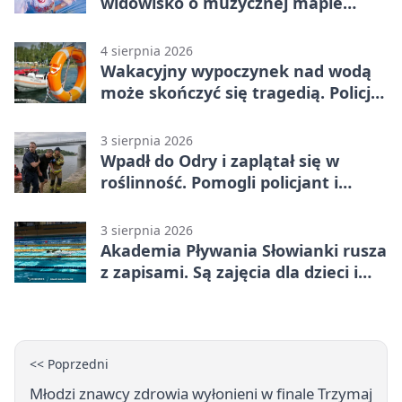
widowisko o muzycznej mapie
Polski
4 sierpnia 2026
Wakacyjny wypoczynek nad wodą
może skończyć się tragedią. Policja
apeluje
3 sierpnia 2026
Wpadł do Odry i zaplątał się w
roślinność. Pomogli policjant i
funkcjonariusz Straży Granicznej
3 sierpnia 2026
Akademia Pływania Słowianki rusza
z zapisami. Są zajęcia dla dzieci i
dorosłych
<< Poprzedni
Młodzi znawcy zdrowia wyłonieni w finale Trzymaj