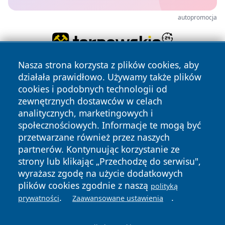
autopromocja
Nasza strona korzysta z plików cookies, aby
działała prawidłowo. Używamy także plików
cookies i podobnych technologii od
zewnętrznych dostawców w celach
analitycznych, marketingowych i
społecznościowych. Informacje te mogą być
Copyright © 2026 mojgorzow.pl Wszystkie prawa zastrzeżone.
przetwarzane również przez naszych
partnerów. Kontynuując korzystanie ze
strony lub klikając „Przechodzę do serwisu",
Polityka
Polityka
News
Autorzy
wyrażasz zgodę na użycie dodatkowych
Prywatności
Cookies
plików cookies zgodnie z naszą
polityką
.
.
prywatności
Zaawansowane ustawienia