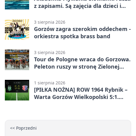
z zapisami. Są zajęcia dla dzieci i
dorosłych
3 sierpnia 2026
Gorzów zagra szerokim oddechem -
orkiestra spotka brass band
3 sierpnia 2026
Tour de Pologne wraca do Gorzowa.
Peleton ruszy w stronę Zielonej
Góry
1 sierpnia 2026
[PIŁKA NOŻNA] ROW 1964 Rybnik –
Warta Gorzów Wielkopolski 5:1.
Wymarzony początek w Betclic 3.
Lidze Grupa 3 (Grupa III)
<< Poprzedni