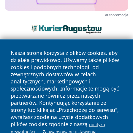
autopromocja
Nasza strona korzysta z plików cookies, aby
działała prawidłowo. Używamy także plików
cookies i podobnych technologii od
zewnętrznych dostawców w celach
analitycznych, marketingowych i
Copyright © 2026 mojgorzow.pl Wszystkie prawa zastrzeżone.
społecznościowych. Informacje te mogą być
przetwarzane również przez naszych
partnerów. Kontynuując korzystanie ze
Polityka
Polityka
News
Autorzy
strony lub klikając „Przechodzę do serwisu",
Prywatności
Cookies
wyrażasz zgodę na użycie dodatkowych
plików cookies zgodnie z naszą
polityką
.
.
prywatności
Zaawansowane ustawienia