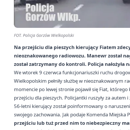
FOT. Policja Gorzów Wielkopolski
Na przejściu dla pieszych kierujący Fiatem zde
nieoznakowanego radiowozu. Manewr został nagra
został zatrzymany do kontroli. Policja nałożyła 
We wtorek 9 czerwca funkcjonariuszki ruchu drogow
Wielkopolskim pełniły służbę w nieoznakowanym rad
momencie po lewej stronie pojawił się Fiat, któreg
przejściu dla pieszych. Policjantki ruszyły za autem i
56-letni kierujący został poinformowany o naruszeni
swojego zachowania. Jak podaje Komenda Miejska P
przejściu lub tuż przed nim to niebezpieczny m