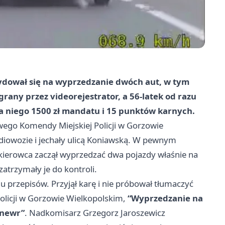
cydował się na wyprzedzanie dwóch aut, w tym
ny przez videorejestrator, a 56-latek od razu
na niego
1500 zł mandatu
i
15 punktów karnych
.
ego Komendy Miejskiej Policji w Gorzowie
iowozie i jechały ulicą Koniawską. W pewnym
o kierowca zaczął wyprzedzać dwa pojazdy właśnie na
 zatrzymały je do kontroli.
u przepisów. Przyjął karę i nie próbował tłumaczyć
olicji w Gorzowie Wielkopolskim,
“Wyprzedzanie na
anewr”
. Nadkomisarz Grzegorz Jaroszewicz