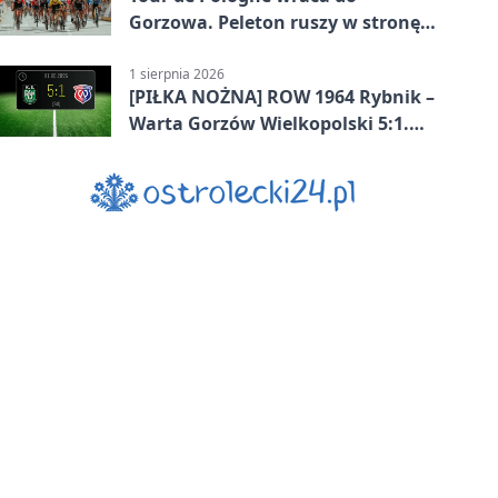
Gorzowa. Peleton ruszy w stronę
Zielonej Góry
1 sierpnia 2026
[PIŁKA NOŻNA] ROW 1964 Rybnik –
Warta Gorzów Wielkopolski 5:1.
Wymarzony początek w Betclic 3.
Lidze Grupa 3 (Grupa III)