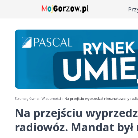
Prz
Strona główna
Wiadomości
Na przejściu wyprzedzał nieoznakowany rad
Na przejściu wyprzed
radiowóz. Mandat był