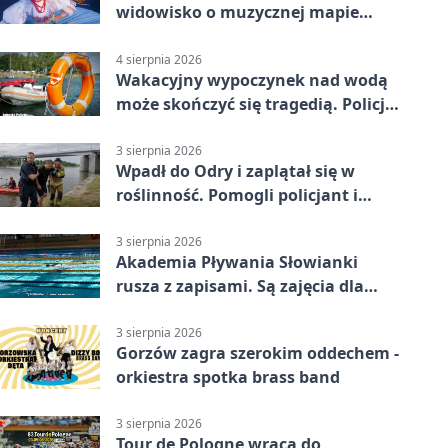
widowisko o muzycznej mapie
Polski
4 sierpnia 2026
Wakacyjny wypoczynek nad wodą
może skończyć się tragedią. Policja
apeluje
3 sierpnia 2026
Wpadł do Odry i zaplątał się w
roślinność. Pomogli policjant i
funkcjonariusz Straży Granicznej
3 sierpnia 2026
Akademia Pływania Słowianki
rusza z zapisami. Są zajęcia dla
dzieci i dorosłych
3 sierpnia 2026
Gorzów zagra szerokim oddechem -
orkiestra spotka brass band
3 sierpnia 2026
Tour de Pologne wraca do