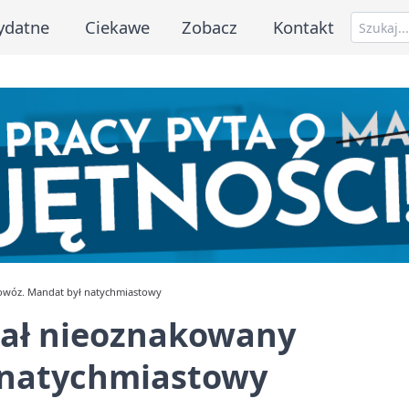
ydatne
Ciekawe
Zobacz
Kontakt
iowóz. Mandat był natychmiastowy
zał nieoznakowany
 natychmiastowy