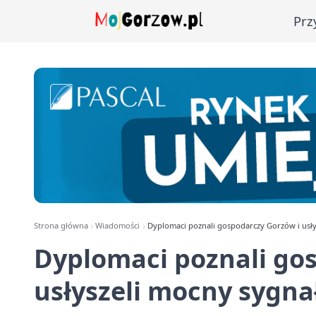
Prz
Strona główna
Wiadomości
Dyplomaci poznali gospodarczy Gorzów i usły
Dyplomaci poznali go
usłyszeli mocny sygna