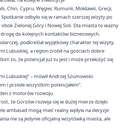
lii, Chin, Cypru, Węgier, Rumunii, Mołdawii, Grecji,
i. Spotkanie odbyło się w ramach szerszej wizyty po
w obok
Zielonej Góry
i Nowej Soli. Dla miasta to ważny
ć drogę do kolejnych kontaktów biznesowych.
arczej, podkreślał wyjątkowy charakter tej wizyty.
mi Lubuskiej, a region zrobił na gościach dobre
m to, że potencjał już tu jest i może przełożyć się
iemi Lubuskiej” – mówił Andrzej Szumowski.
em i przede wszystkim potencjałem”.
jeden z motorów rozwoju
ost, że Gorzów rozwija się w dużej mierze dzięki
ciele ambasad mogą mieć realny wpływ na decyzje
ia nie są jedynie oficjalną wizytówką miasta, ale