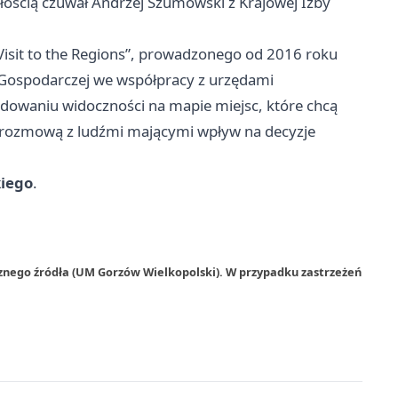
ością czuwał Andrzej Szumowski z Krajowej Izby
isit to the Regions”, prowadzonego od 2016 roku
 Gospodarczej we współpracy z urzędami
dowaniu widoczności na mapie miejsc, które chcą
i rozmową z ludźmi mającymi wpływ na decyzje
kiego
.
rznego źródła (UM Gorzów Wielkopolski). W przypadku zastrzeżeń