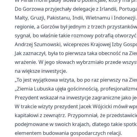
Do Gorzowa przyjechały delegacje z Irlandii, Portuga
Malty, Gruzji, Pakistanu, Indii, Wietnamu i Indonezj
regionie, a Gorzów był jednym z trzech przystankó
sygnał, bo właśnie takie rozmowy potrafią otworzy
Andrzej Szumowski, wiceprezes Krajowej Izby Gospod
Jak zaznaczył, była to pierwsza taka obecność na Zie
wrażenie. W jego słowach wybrzmiało przede wszystki
na większe inwestycje.
„To jest wyjątkowa wizyta, bo po raz pierwszy na Z
„Ziemia Lubuska ujęła gościnnością, profesjonalizm
Prezydent wskazał na inwestycje zagraniczne jako 
W trakcie wizyty prezydent Jacek Wójcicki mówił wpr
kapitałowi z zewnątrz. Przypomniał, że przedstawi
podejmowane w swoich krajach, dlatego takie spotkan
elementem budowania gospodarczych relacji.