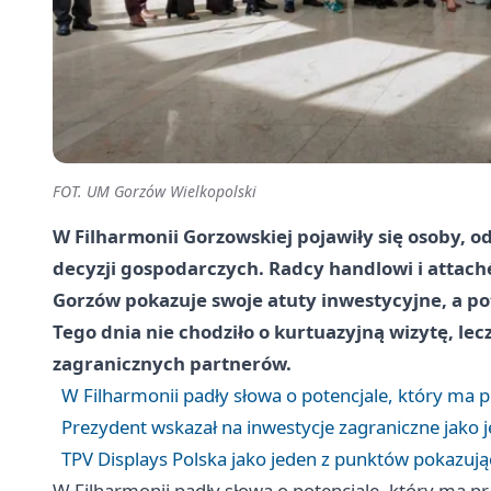
FOT. UM Gorzów Wielkopolski
W Filharmonii Gorzowskiej pojawiły się osoby, o
decyzji gospodarczych. Radcy handlowi i attaché
Gorzów pokazuje swoje atuty inwestycyjne, a pot
Tego dnia nie chodziło o kurtuazyjną wizytę, le
zagranicznych partnerów.
W Filharmonii padły słowa o potencjale, który ma 
Prezydent wskazał na inwestycje zagraniczne jako
TPV Displays Polska jako jeden z punktów pokazuj
W Filharmonii padły słowa o potencjale, który ma p