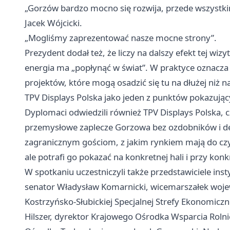
„Gorzów bardzo mocno się rozwija, przede wszystki
Jacek Wójcicki.
„Mogliśmy zaprezentować nasze mocne strony”.
Prezydent dodał też, że liczy na dalszy efekt tej wiz
energia ma „popłynąć w świat”. W praktyce oznacza t
projektów, które mogą osadzić się tu na dłużej niż 
TPV Displays Polska jako jeden z punktów pokazują
Dyplomaci odwiedzili również TPV Displays Polska, c
przemysłowe zaplecze Gorzowa bez ozdobników i dekla
zagranicznym gościom, z jakim rynkiem mają do czyn
ale potrafi go pokazać na konkretnej hali i przy ko
W spotkaniu uczestniczyli także przedstawiciele in
senator Władysław Komarnicki, wicemarszałek woj
Kostrzyńsko-Słubickiej Specjalnej Strefy Ekonomiczn
Hilszer, dyrektor Krajowego Ośrodka Wsparcia Roln