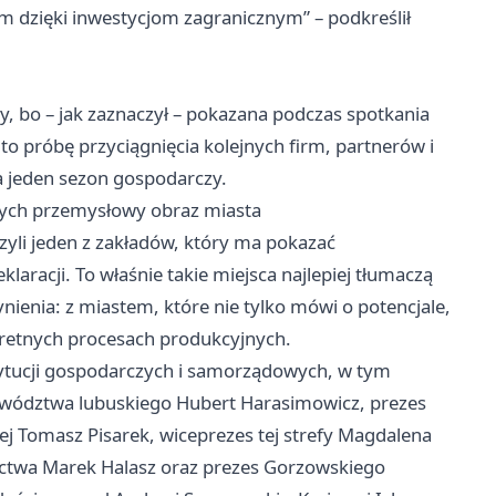
m dzięki inwestycjom zagranicznym” – podkreślił
yty, bo – jak zaznaczył – pokazana podczas spotkania
o próbę przyciągnięcia kolejnych firm, partnerów i
na jeden sezon gospodarczy.
cych przemysłowy obraz miasta
zyli jeden z zakładów, który ma pokazać
racji. To właśnie takie miejsca najlepiej tłumaczą
ienia: z miastem, które nie tylko mówi o potencjale,
nkretnych procesach produkcyjnych.
stytucji gospodarczych i samorządowych, w tym
ewództwa lubuskiego Hubert Harasimowicz, prezes
ej Tomasz Pisarek, wiceprezes tej strefy Magdalena
ictwa Marek Halasz oraz prezes Gorzowskiego