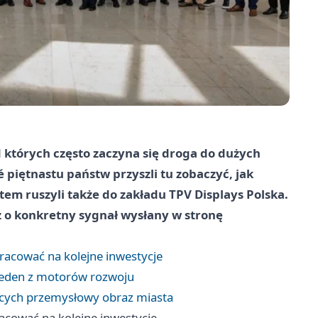
d których często zaczyna się droga do dużych
 piętnastu państw przyszli tu zobaczyć, jak
em ruszyli także do zakładu TPV Displays Polska.
cz o konkretny sygnał wysłany w stronę
pracować na kolejne inwestycje
 jeden z motorów rozwoju
ących przemysłowy obraz miasta
racować na kolejne inwestycje