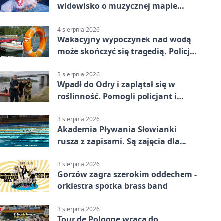
widowisko o muzycznej mapie
Polski
4 sierpnia 2026
Wakacyjny wypoczynek nad wodą
może skończyć się tragedią. Policja
apeluje
3 sierpnia 2026
Wpadł do Odry i zaplątał się w
roślinność. Pomogli policjant i
funkcjonariusz Straży Granicznej
3 sierpnia 2026
Akademia Pływania Słowianki
rusza z zapisami. Są zajęcia dla
dzieci i dorosłych
3 sierpnia 2026
Gorzów zagra szerokim oddechem -
orkiestra spotka brass band
3 sierpnia 2026
Tour de Pologne wraca do