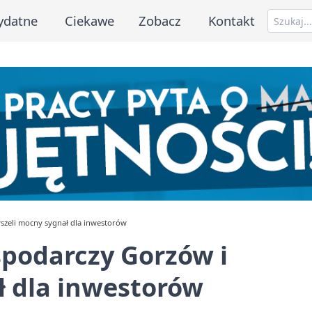
ydatne
Ciekawe
Zobacz
Kontakt
szeli mocny sygnał dla inwestorów
spodarczy Gorzów i
ł dla inwestorów