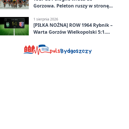
Gorzowa. Peleton ruszy w stronę
Zielonej Góry
1 sierpnia 2026
[PIŁKA NOŻNA] ROW 1964 Rybnik –
Warta Gorzów Wielkopolski 5:1.
Wymarzony początek w Betclic 3.
Lidze Grupa 3 (Grupa III)