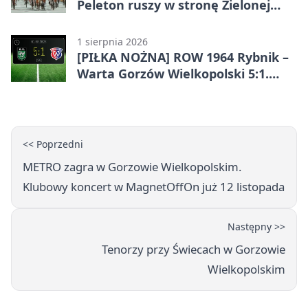
Peleton ruszy w stronę Zielonej
Góry
1 sierpnia 2026
[PIŁKA NOŻNA] ROW 1964 Rybnik –
Warta Gorzów Wielkopolski 5:1.
Wymarzony początek w Betclic 3.
Lidze Grupa 3 (Grupa III)
<< Poprzedni
METRO zagra w Gorzowie Wielkopolskim.
Klubowy koncert w MagnetOffOn już 12 listopada
Następny >>
Tenorzy przy Świecach w Gorzowie
Wielkopolskim