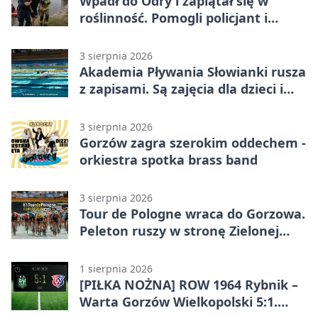
Wpadł do Odry i zaplątał się w
roślinność. Pomogli policjant i
funkcjonariusz Straży Granicznej
3 sierpnia 2026
Akademia Pływania Słowianki rusza
z zapisami. Są zajęcia dla dzieci i
dorosłych
3 sierpnia 2026
Gorzów zagra szerokim oddechem -
orkiestra spotka brass band
3 sierpnia 2026
Tour de Pologne wraca do Gorzowa.
Peleton ruszy w stronę Zielonej
Góry
1 sierpnia 2026
[PIŁKA NOŻNA] ROW 1964 Rybnik –
Warta Gorzów Wielkopolski 5:1.