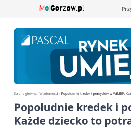
Prz
Strona główna
Wiadomości
Popołudnie kredek i pomysłów w WiMBP: Każd
Popołudnie kredek i 
Każde dziecko to potra