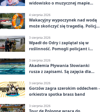
widowisko o muzycznej mapie
Polski
4 sierpnia 2026
Wakacyjny wypoczynek nad wodą
może skończyć się tragedią. Policja
apeluje
3 sierpnia 2026
Wpadł do Odry i zaplątał się w
roślinność. Pomogli policjant i
funkcjonariusz Straży Granicznej
3 sierpnia 2026
Akademia Pływania Słowianki
rusza z zapisami. Są zajęcia dla
dzieci i dorosłych
3 sierpnia 2026
Gorzów zagra szerokim oddechem -
orkiestra spotka brass band
3 sierpnia 2026
Tour de Pologne wraca do