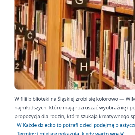
W filii biblioteki na Śląskiej zrobi się kolorowo —
najmłodszych, które mają rozruszać wyobraźnię i pob
propozycja dla rodzin, które szukają kreatywnego 
W Każde dziecko to potrafi dzieci podejmą plastyc
Terminy i miejsce pokazują, kiedy warto wpaść