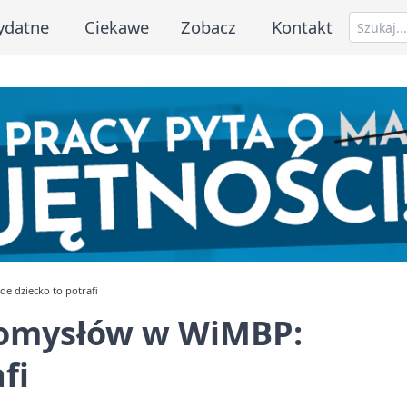
ydatne
Ciekawe
Zobacz
Kontakt
e dziecko to potrafi
pomysłów w WiMBP:
fi