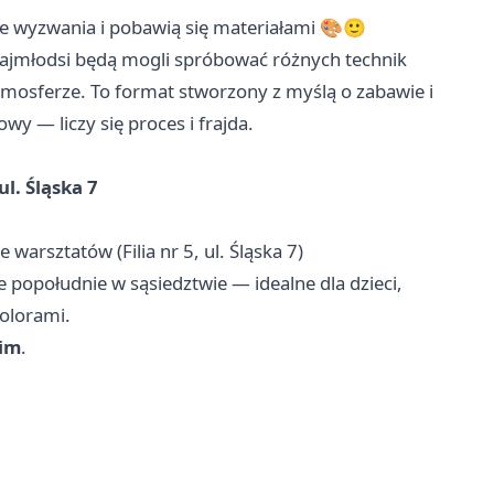
ne wyzwania i pobawią się materiałami 🎨🙂
 najmłodsi będą mogli spróbować różnych technik
tmosferze. To format stworzony z myślą o zabawie i
y — liczy się proces i frajda.
 ul. Śląska 7
warsztatów (Filia nr 5, ul. Śląska 7)
ze popołudnie w sąsiedztwie — idealne dla dzieci,
olorami.
kim
.