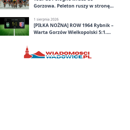
Gorzowa. Peleton ruszy w stronę
Zielonej Góry
1 sierpnia 2026
[PIŁKA NOŻNA] ROW 1964 Rybnik –
Warta Gorzów Wielkopolski 5:1.
Wymarzony początek w Betclic 3.
Lidze Grupa 3 (Grupa III)