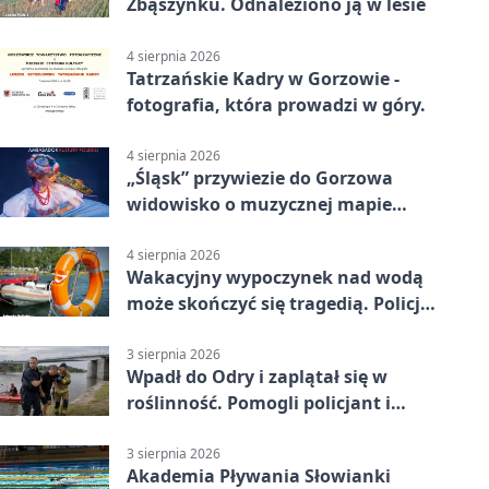
Zbąszynku. Odnaleziono ją w lesie
4 sierpnia 2026
Tatrzańskie Kadry w Gorzowie -
fotografia, która prowadzi w góry.
4 sierpnia 2026
„Śląsk” przywiezie do Gorzowa
widowisko o muzycznej mapie
Polski
4 sierpnia 2026
Wakacyjny wypoczynek nad wodą
może skończyć się tragedią. Policja
apeluje
3 sierpnia 2026
Wpadł do Odry i zaplątał się w
roślinność. Pomogli policjant i
funkcjonariusz Straży Granicznej
3 sierpnia 2026
Akademia Pływania Słowianki