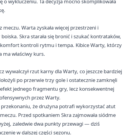
ę o wykluczeniu. Ta decyzja mocno skomplikowała
kę.
meczu. Warta zyskała więcej przestrzeni i
oiska. Skra starała się bronić i szukać kontrataków,
omfort kontroli rytmu i tempa. Kibice Warty, którzy
na ma właściwy kurs.
z wywalczył rzut karny dla Warty, co jeszcze bardziej
łożyli po przerwie trzy gole i ostatecznie zamknęli
 efekt jednego fragmentu gry, lecz konsekwentnej
 ofensywnych przez Warty.
 przekonaniu, że drużyna potrafi wykorzystać atut
 meczu. Przed spotkaniem Skra zajmowała siódme
 wyżej, zaledwie dwa punkty przewagi — dziś
czenie w dalszej części sezonu.