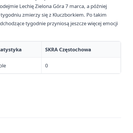
podejmie Lechię
Zielona Góra
7 marca, a później
m tygodniu zmierzy się z Kluczborkiem. Po takim
dchodzące tygodnie przyniosą jeszcze więcej emocji
tatystyka
SKRA Częstochowa
ole
0