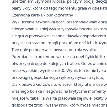
uderzeniem Szymona Krocza, po czym podjął decyzj
plany Skry, która od tego momentu grała w dziesiąt
Czerwona kartka – punkt zwrotny
Wykluczenie zawodnika gości przemodelowało obraz 
zdecydowanie lepiej wykorzystywała boczne sektory b
ale gra w przewadze liczebnej dawała gospodarzom k
przyszli na stadion, mogli poczuć, że dziś ich druży
Trzy gole po przerwie i pewna kontrola wyniku
Po zmianie stron tempo wzrosło, a duet Rybicki–Kroc
otworzyło drogę do kolejnych trafień. Gorzowianie do
mecz wysokim wynikiem 5:0. Wynik ten to nie tylko
przewagi i gospodarnego wykorzystywania sytuacji
Dla kibiców z Gorzowa to wieczór, który utwierdza w
własnego boiska i reagować na krytyczne momenty
miejsce w tabeli, a Warta plasowała się dwie lokaty
gospodarze zrobili ważny krok, który może mieć zna