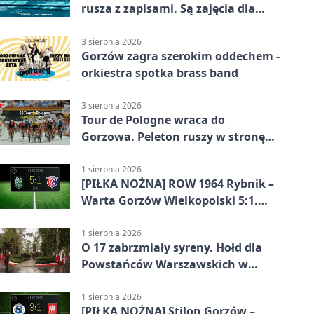
rusza z zapisami. Są zajęcia dla
dzieci i dorosłych
3 sierpnia 2026
Gorzów zagra szerokim oddechem -
orkiestra spotka brass band
3 sierpnia 2026
Tour de Pologne wraca do
Gorzowa. Peleton ruszy w stronę
Zielonej Góry
1 sierpnia 2026
[PIŁKA NOŻNA] ROW 1964 Rybnik –
Warta Gorzów Wielkopolski 5:1.
Wymarzony początek w Betclic 3.
Lidze Grupa 3 (Grupa III)
1 sierpnia 2026
O 17 zabrzmiały syreny. Hołd dla
Powstańców Warszawskich w
Gorzowie
1 sierpnia 2026
[PIŁKA NOŻNA] Stilon Gorzów –