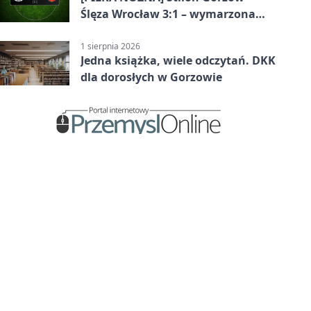
Ślęza Wrocław 3:1 – wymarzona
inauguracja w Betclic 3. Lidze
Grupa 3 (Grupa III)
1 sierpnia 2026
Jedna książka, wiele odczytań. DKK
dla dorosłych w Gorzowie