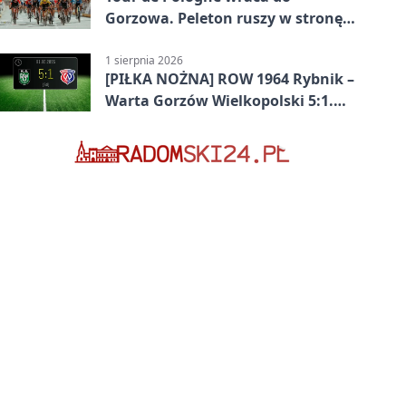
Gorzowa. Peleton ruszy w stronę
Zielonej Góry
1 sierpnia 2026
[PIŁKA NOŻNA] ROW 1964 Rybnik –
Warta Gorzów Wielkopolski 5:1.
Wymarzony początek w Betclic 3.
Lidze Grupa 3 (Grupa III)