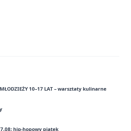
ŁODZIEŻY 10–17 LAT – warsztaty kulinarne
y
7.08: hip-hopowy piątek